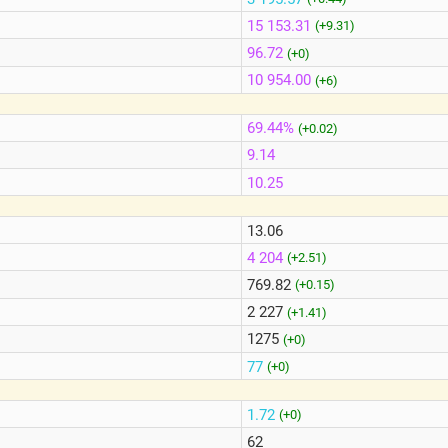
15 153.31
(+9.31)
96.72
(+0)
10 954.00
(+6)
69.44%
(+0.02)
9.14
10.25
13.06
4 204
(+2.51)
769.82
(+0.15)
2 227
(+1.41)
1275
(+0)
77
(+0)
1.72
(+0)
62