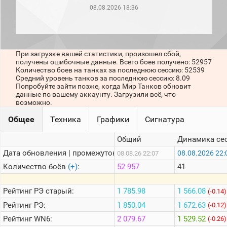
рейтинг
08.08.2026 18:36
Топ 1000
игроков
(за
прошлый
месяц)
При загрузке вашей статистики, произошел сбой,
получены ошибочные данные. Всего боев получено: 52957
Топ
Количество боев на танках за последнюю сессию: 52539
игроков
Средний уровень танков за последнюю сессию: 8.09
(за
Попробуйте зайти позже, когда Мир Танков обновит
последние
данные по вашему аккаунту. Загрузили всё, что
сессии)
возможно.
Топ
Общее
Техника
Графики
Сигнатура
1000
Кланы
Общий
Динамика се
Статистика
стримеров
Дата обновления | промежуток:
08.08.2026 22:
08.08.26 22:07
Количество боёв
(+)
:
52 957
41
Информация
Рейтинг
РЭ старый:
1 785.98
1 566.08
(-0.14)
Онлайн
Рейтинг
РЭ:
1 850.04
1 672.63
(-0.12)
Цветовая
Рейтинг
WN6:
2 079.67
1 529.52
(-0.26)
шкала