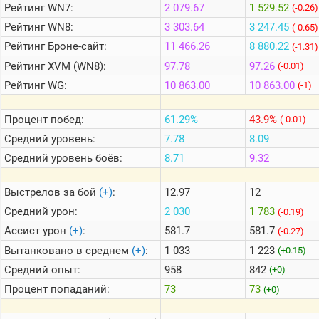
Рейтинг
WN7:
2 079.67
1 529.52
(-0.26)
Рейтинг
WN8:
3 303.64
3 247.45
(-0.65)
Теlegram
Рейтинг
Броне-сайт:
11 466.26
8 880.22
(-1.31)
ВК
Рейтинг
XVM (WN8):
97.78
97.26
(-0.01)
Портал
Рейтинг
WG:
10 863.00
10 863.00
(-1)
Мира
Танков
Процент побед:
61.29%
43.9%
(-0.01)
Средний уровень:
7.78
8.09
Средний уровень боёв:
8.71
9.32
Выстрелов за бой
(+)
:
12.97
12
Средний урон:
2 030
1 783
(-0.19)
Ассист урон
(+)
:
581.7
581.7
(-0.27)
Вытанковано в среднем
(+)
:
1 033
1 223
(+0.15)
Средний опыт:
958
842
(+0)
Процент попаданий:
73
73
(+0)