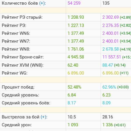
Количество боёв
(+)
:
54 259
135
Теlegram
Рейтинг
РЭ старый:
1 208.93
2 302.69
(+2.89
ВК
Рейтинг
РЭ:
1 227.13
2 276.35
(+2.82
Рейтинг
WN6:
1 377.49
2 400.01
Портал
(+3.54
Мира
Рейтинг
WN7:
1 377.49
2 400.01
(+3.54
Танков
Рейтинг
WN8:
1 761.06
2 678.58
(+4.19
Рейтинг
Броне-сайт:
4 945.58
11 557.51
(+15.
Рейтинг
XVM (WN8):
62.40
88.47
(+0.14)
Рейтинг
WG:
6 896.00
6 896.00
(+11)
Процент побед:
52.48%
62.96%
(+0.03)
Средний уровень:
6.84
6.23
Средний уровень боёв:
8.17
8.09
Выстрелов за бой
(+)
:
10.5
28.16
Средний урон:
1 093
1 336
(+0.61)