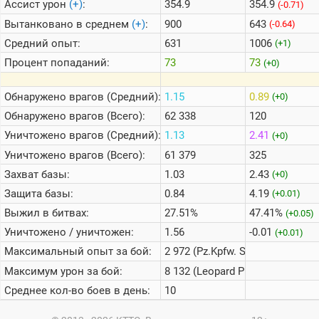
Ассист урон
(+)
:
354.9
354.9
(-0.71)
Вытанковано в среднем
(+)
:
900
643
(-0.64)
Средний опыт:
631
1006
(+1)
Процент попаданий:
73
73
(+0)
Обнаружено врагов (Средний):
1.15
0.89
(+0)
Обнаружено врагов (Всего):
62 338
120
Уничтожено врагов (Средний):
1.13
2.41
(+0)
Уничтожено врагов (Всего):
61 379
325
Захват базы:
1.03
2.43
(+0)
Защита базы:
0.84
4.19
(+0.01)
Выжил в битвах:
27.51%
47.41%
(+0.05)
Уничтожено / уничтожен:
1.56
-0.01
(+0.01)
Максимальный опыт за бой:
2 972 (Pz.Kpfw. S35 739 (f))
Максимум урон за бой:
8 132 (Leopard Prototyp A)
Среднее кол-во боев в день:
10