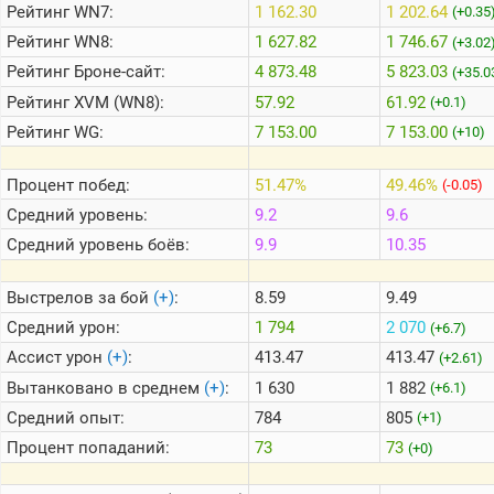
Рейтинг
WN7:
1 162.30
1 202.64
(+0.35
Рейтинг
WN8:
1 627.82
1 746.67
(+3.02
Теlegram
Рейтинг
Броне-сайт:
4 873.48
5 823.03
(+35.0
ВК
Рейтинг
XVM (WN8):
57.92
61.92
(+0.1)
Портал
Рейтинг
WG:
7 153.00
7 153.00
(+10)
Мира
Танков
Процент побед:
51.47%
49.46%
(-0.05)
Средний уровень:
9.2
9.6
Средний уровень боёв:
9.9
10.35
Выстрелов за бой
(+)
:
8.59
9.49
Средний урон:
1 794
2 070
(+6.7)
Ассист урон
(+)
:
413.47
413.47
(+2.61)
Вытанковано в среднем
(+)
:
1 630
1 882
(+6.1)
Средний опыт:
784
805
(+1)
Процент попаданий:
73
73
(+0)