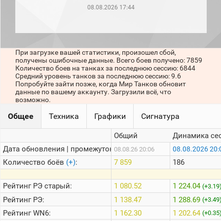
рейтинг
08.08.2026 17:44
Топ 1000
игроков
(за
прошлый
месяц)
При загрузке вашей статистики, произошел сбой,
получены ошибочные данные. Всего боев получено: 7859
Топ
Количество боев на танках за последнюю сессию: 6844
игроков
Средний уровень танков за последнюю сессию: 9.6
(за
Попробуйте зайти позже, когда Мир Танков обновит
последние
данные по вашему аккаунту. Загрузили всё, что
сессии)
возможно.
Топ
Общее
Техника
Графики
Сигнатура
1000
Кланы
Общий
Динамика се
Статистика
стримеров
Дата обновления | промежуток:
08.08.2026 20:
08.08.26 20:06
Количество боёв
(+)
:
7 859
186
Информация
Рейтинг
РЭ старый:
1 080.52
1 224.04
(+3.19
Онлайн
Рейтинг
РЭ:
1 138.47
1 288.69
(+3.49
Цветовая
Рейтинг
WN6:
1 162.30
1 202.64
(+0.35
шкала