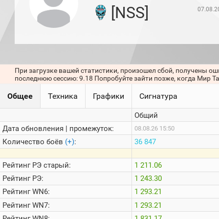
игроков
[NSS]
07.08.2
(за
прошлый
месяц)
Топ
игроков
(за
последние
При загрузке вашей статистики, произошел сбой, получены ош
сессии)
последнюю сессию: 9.18 Попробуйте зайти позже, когда Мир Т
Топ
Общее
Техника
Графики
Сигнатура
1000
Кланы
Общий
Статистика
стримеров
Дата обновления | промежуток:
08.08.26 15:50
Количество боёв
(+)
:
36 847
Информация
Рейтинг
РЭ старый:
1 211.06
Онлайн
Рейтинг
РЭ:
1 243.30
Цветовая
Рейтинг
WN6:
1 293.21
шкала
Рейтинг
WN7:
1 293.21
Рейтинг
WN8:
1 831.17