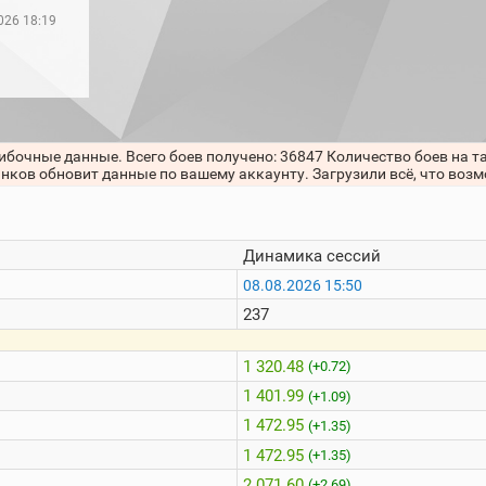
026 18:19
ибочные данные. Всего боев получено: 36847 Количество боев на т
анков обновит данные по вашему аккаунту. Загрузили всё, что воз
Динамика сессий
08.08.2026 15:50
237
1 320.48
(+0.72)
1 401.99
(+1.09)
1 472.95
(+1.35)
1 472.95
(+1.35)
2 071.60
(+2.69)