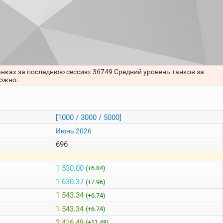
анках за последнюю сессию: 36749 Средний уровень танков за
можно.
[1000 / 3000 / 5000]
Июнь 2026
696
1 530.00
(+6.84)
1 630.37
(+7.96)
1 543.34
(+6.74)
1 543.34
(+6.74)
2 416.49
(+11.48)