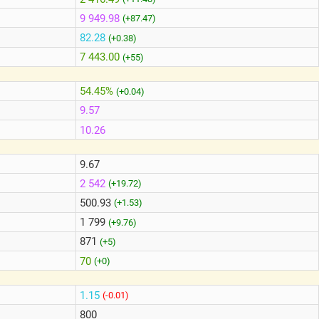
9 949.98
(+87.47)
82.28
(+0.38)
7 443.00
(+55)
54.45%
(+0.04)
9.57
10.26
9.67
2 542
(+19.72)
500.93
(+1.53)
1 799
(+9.76)
871
(+5)
70
(+0)
1.15
(-0.01)
800