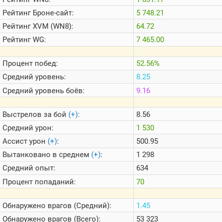
Теlegram
Рейтинг
Броне-сайт:
5 748.21
ВК
Рейтинг
XVM (WN8):
64.72
Портал
Рейтинг
WG:
7 465.00
Мира
Танков
Процент побед:
52.56%
Средний уровень:
8.25
Средний уровень боёв:
9.16
Выстрелов за бой
(+)
:
8.56
Средний урон:
1 530
Ассист урон
(+)
:
500.95
Вытанковано в среднем
(+)
:
1 298
Средний опыт:
634
Процент попаданий:
70
Обнаружено врагов (Средний):
1.45
Обнаружено врагов (Всего):
53 323