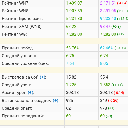
Рейтинг
WN7:
1 499.07
2 171.51
(-4.34)
Рейтинг
WN8:
1 907.59
3 391.05
(+205.
Теlegram
Рейтинг
Броне-сайт:
5 231.80
9 233.40
(+13.4
ВК
Рейтинг
XVM (WN8):
67.22
98.47
(+6.8)
Портал
Рейтинг
WG:
7 282.00
7 282.00
(+12)
Мира
Танков
Процент побед:
53.76%
62.66%
(+0.03)
Средний уровень:
6.75
6.74
Средний уровень боёв:
7.64
8.05
Выстрелов за бой
(+)
:
15.82
55.4
Средний урон:
1 225
1 553
(+1.11)
Ассист урон
(+)
:
303.18
303.18
(-0.14)
Вытанковано в среднем
(+)
:
926
849
(-0.26)
Средний опыт:
621
978
(+1)
Процент попаданий:
69
69
(+0)