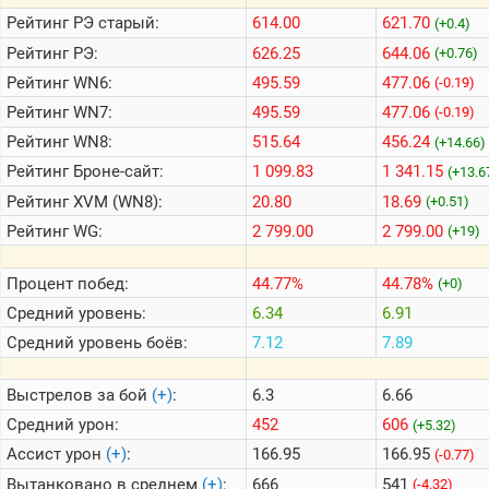
Рейтинг
РЭ старый:
614.00
621.70
(+0.4)
Рейтинг
РЭ:
626.25
644.06
(+0.76)
Теlegram
Рейтинг
WN6:
495.59
477.06
(-0.19)
ВК
Рейтинг
WN7:
495.59
477.06
(-0.19)
Портал
Мира
Рейтинг
WN8:
515.64
456.24
(+14.66)
Танков
Рейтинг
Броне-сайт:
1 099.83
1 341.15
(+13.6
Рейтинг
XVM (WN8):
20.80
18.69
(+0.51)
Рейтинг
WG:
2 799.00
2 799.00
(+19)
Процент побед:
44.77%
44.78%
(+0)
Средний уровень:
6.34
6.91
Средний уровень боёв:
7.12
7.89
Выстрелов за бой
(+)
:
6.3
6.66
Средний урон:
452
606
(+5.32)
Ассист урон
(+)
:
166.95
166.95
(-0.77)
Вытанковано в среднем
(+)
:
666
541
(-4.32)