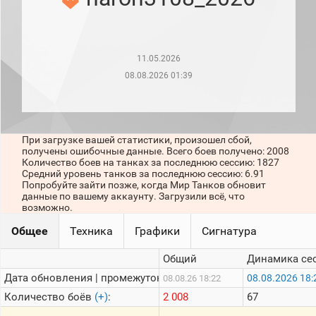
рейтинг
Топ 1000
игроков
(за
прошлый
11.05.2026
месяц)
08.08.2026 01:39
Топ
игроков
(за
последние
сессии)
При загрузке вашей статистики, произошел сбой,
получены ошибочные данные. Всего боев получено: 2008
Топ
Количество боев на танках за последнюю сессию: 1827
1000
Средний уровень танков за последнюю сессию: 6.91
Кланы
Попробуйте зайти позже, когда Мир Танков обновит
данные по вашему аккаунту. Загрузили всё, что
Статистика
возможно.
стримеров
Общее
Техника
Графики
Сигнатура
Информация
Общий
Динамика се
Онлайн
Дата обновления | промежуток:
08.08.2026 18:
08.08.26 18:22
Количество боёв
(+)
:
2 008
67
Цветовая
шкала