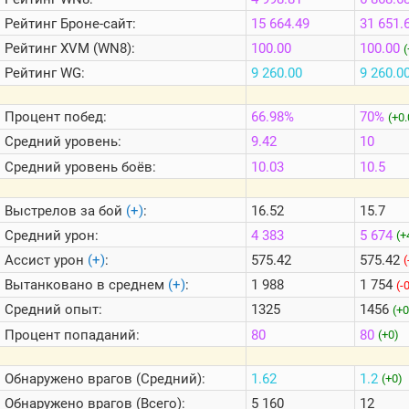
Теlegram
Рейтинг
Броне-сайт:
15 664.49
31 651.
ВК
Рейтинг
XVM (WN8):
100.00
100.00
(
Портал
Рейтинг
WG:
9 260.00
9 260.0
Мира
Танков
Процент побед:
66.98%
70%
(+0.
Средний уровень:
9.42
10
Средний уровень боёв:
10.03
10.5
Выстрелов за бой
(+)
:
16.52
15.7
Средний урон:
4 383
5 674
(+
Ассист урон
(+)
:
575.42
575.42
(
Вытанковано в среднем
(+)
:
1 988
1 754
(-
Средний опыт:
1325
1456
(+0
Процент попаданий:
80
80
(+0)
Обнаружено врагов (Средний):
1.62
1.2
(+0)
Обнаружено врагов (Всего):
5 160
12