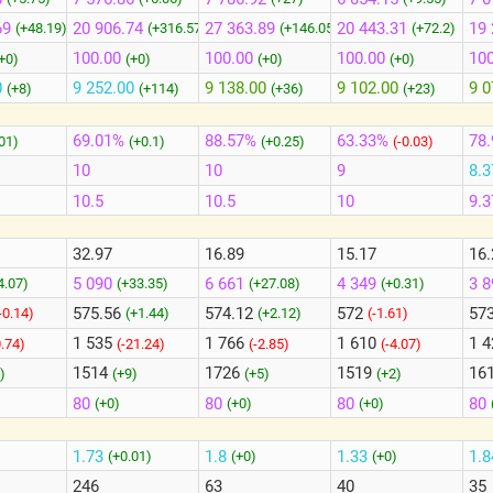
69
20 906.74
27 363.89
20 443.31
19 
(+48.19)
(+316.57)
(+146.05)
(+72.2)
100.00
100.00
100.00
100
+0)
(+0)
(+0)
(+0)
0
9 252.00
9 138.00
9 102.00
9 0
(+8)
(+114)
(+36)
(+23)
69.01%
88.57%
63.33%
78
01)
(+0.1)
(+0.25)
(-0.03)
10
10
9
8.3
10.5
10.5
10
9.3
32.97
16.89
15.17
16.
5 090
6 661
4 349
3 
4.07)
(+33.35)
(+27.08)
(+0.31)
575.56
574.12
572
57
-0.14)
(+1.44)
(+2.12)
(-1.61)
1 535
1 766
1 610
1 
0.74)
(-21.24)
(-2.85)
(-4.07)
1514
1726
1519
16
)
(+9)
(+5)
(+2)
80
80
80
80
(+0)
(+0)
(+0)
1.73
1.8
1.33
1.
(+0.01)
(+0)
(+0)
246
63
40
35