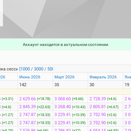
Аккаунт находится в актуальном состоянии
ка сессий
[1000 / 3000 / 5000]
026
Июнь 2026
Март 2026
Февраль 2026
Ян
142
35
30
19
4
2 629.66
3 068.60
2 728.39
2 6
(+3.31)
(+18.78)
(+9.66)
(+4.6)
3
2 845.39
3 268.40
2 805.81
2 7
(+4.6)
(+22.63)
(+10.43)
(+6.67)
6
2 747.87
3 229.41
2 752.90
3 0
(+1.27)
(+18.33)
(+10.39)
(+2.6)
6
2 747.87
3 229.41
2 752.90
3 0
(+1.27)
(+18.33)
(+10.39)
(+2.6)
8
7 576.86
7 786.92
6 054.15
7 0
(+5.75)
(+6.06)
(+27)
(+9.55)