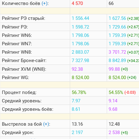
Количество боёв
(+)
:
4 570
66
Теlegram
Рейтинг
РЭ старый:
1 556.44
1 627.56
(+2.38
ВК
Рейтинг
РЭ:
1 598.72
1 729.66
(+2.67
Рейтинг
WN6:
1 798.06
1 759.39
Портал
(+2.71
Мира
Рейтинг
WN7:
1 798.06
1 759.39
(+2.71
Танков
Рейтинг
WN8:
2 883.07
3 701.72
(+0.07
Рейтинг
Броне-сайт:
7 327.98
8 842.89
(+34.2
Рейтинг
XVM (WN8):
92.38
99.88
(+0)
Рейтинг
WG:
8 524.00
8 524.00
(+24)
Процент побед:
56.78%
54.55%
(-0.03)
Средний уровень:
7.97
9.14
Средний уровень боёв:
8.61
9.68
Выстрелов за бой
(+)
:
13.16
12.48
Средний урон:
2 197
2 538
(+5)