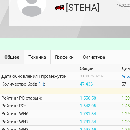
игроков
[STEHA]
16.02.2
(за
прошлый
месяц)
Топ
игроков
(за
последние
сессии)
Топ
Общее
Техника
Графики
Сигнатура
1000
Кланы
Общий
Дин
Статистика
стримеров
Дата обновления | промежуток:
Апр
03.04.26 02:07
Количество боёв
(+)
:
47 436
57
Информация
Рейтинг
РЭ старый:
1 558.58
1 39
Онлайн
Рейтинг
РЭ:
1 643.05
1 45
Цветовая
Рейтинг
WN6:
1 781.84
1 29
шкала
Рейтинг
WN7:
1 781.84
1 29
Рейтинг
WN8:
2 697.69
1 75