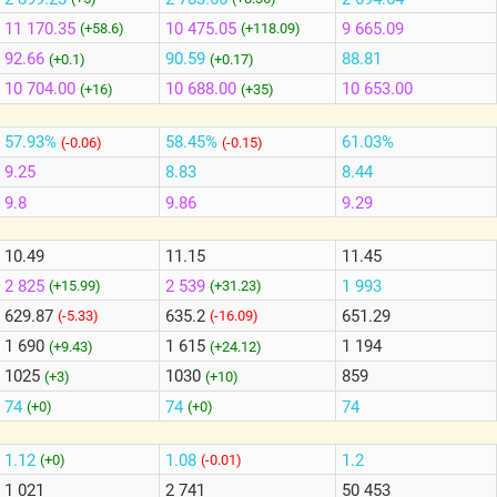
11 170.35
10 475.05
9 665.09
(+58.6)
(+118.09)
92.66
90.59
88.81
(+0.1)
(+0.17)
10 704.00
10 688.00
10 653.00
(+16)
(+35)
57.93%
58.45%
61.03%
(-0.06)
(-0.15)
9.25
8.83
8.44
9.8
9.86
9.29
10.49
11.15
11.45
2 825
2 539
1 993
(+15.99)
(+31.23)
629.87
635.2
651.29
(-5.33)
(-16.09)
1 690
1 615
1 194
(+9.43)
(+24.12)
1025
1030
859
(+3)
(+10)
74
74
74
(+0)
(+0)
1.12
1.08
1.2
(+0)
(-0.01)
1 021
2 741
50 453