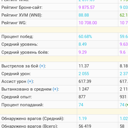
Теlegram
Рейтинг
Броне-сайт:
9 875.57
9 03
ВК
Рейтинг
XVM (WN8):
88.88
62.1
Портал
Рейтинг
WG:
10 708.00
10 7
Мира
Танков
Процент побед:
60.68%
59.
Средний уровень:
8.49
9.63
Средний уровень боёв:
9.29
9.6
Выстрелов за бой
(+)
:
11.37
8.18
Средний урон:
2 055
2 3
Ассист урон
(+)
:
617.39
617
Вытанковано в среднем
(+)
:
1 247
2 1
Средний опыт:
877
931
Процент попаданий:
74
74
(
Обнаружено врагов (Средний):
1.19
1.0
Обнаружено врагов (Всего):
56 419
58