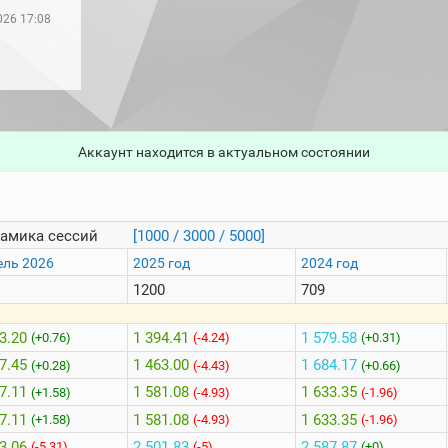
026 17:08
Аккаунт находится в актуальном состоянии
амика сессий
[1000 / 3000 / 5000]
ель 2026
2025 год
2024 год
1200
709
3.20
1 394.41
1 579.58
(+0.76)
(-4.24)
(+0.31)
7.45
1 463.00
1 684.17
(+0.28)
(-4.43)
(+0.66)
7.11
1 581.08
1 633.35
(+1.58)
(-4.93)
(-1.96)
7.11
1 581.08
1 633.35
(+1.58)
(-4.93)
(-1.96)
3.06
2 501.83
2 587.87
(-5.31)
(-5)
(+0)