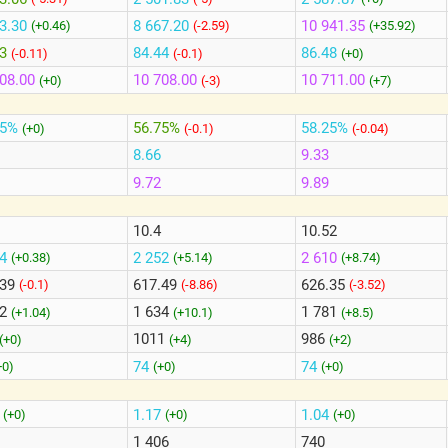
3.30
8 667.20
10 941.35
(+0.46)
(-2.59)
(+35.92)
3
84.44
86.48
(-0.11)
(-0.1)
(+0)
08.00
10 708.00
10 711.00
(+0)
(-3)
(+7)
65%
56.75%
58.25%
(+0)
(-0.1)
(-0.04)
8.66
9.33
9.72
9.89
10.4
10.52
74
2 252
2 610
(+0.38)
(+5.14)
(+8.74)
.39
617.49
626.35
(-0.1)
(-8.86)
(-3.52)
12
1 634
1 781
(+1.04)
(+10.1)
(+8.5)
1011
986
(+0)
(+4)
(+2)
74
74
+0)
(+0)
(+0)
2
1.17
1.04
(+0)
(+0)
(+0)
1 406
740