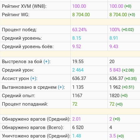
Рейтинг
XVM (WN8):
100.00
100.00
(+0)
Рейтинг
WG:
8 704.00
8 704.00
(+3)
Теlegram
ВК
Процент побед:
63.24%
100%
(+0.02)
Портал
Средний уровень:
8.15
8.91
Мира
Танков
Средний уровень боёв:
9.52
9.43
Выстрелов за бой
(+)
:
19.55
20
Средний урон:
2 464
5 843
(+2.08)
Ассист урон
(+)
:
636.37
636.37
(+0.35)
Вытанковано в среднем
(+)
:
1 135
1 962
(+0.51)
Средний опыт:
1167
1820
(+0)
Процент попаданий:
72
72
(+0)
Обнаружено врагов (Средний):
2.01
2
(+0)
Обнаружено врагов (Всего):
6 520
4
Уничтожено врагов (Средний):
1.48
3.5
(+0)