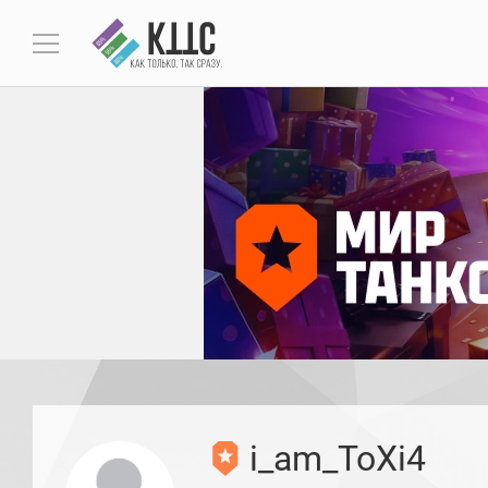
Отметки
на
стволах
Знаки
классности
Кланы
Топ
Топ по
танкам
Топ
1000
игроков
Международный
рейтинг
i_am_ToXi4
Топ 1000