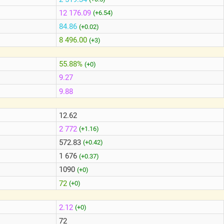
12 176.09
(+6.54)
84.86
(+0.02)
8 496.00
(+3)
55.88%
(+0)
9.27
9.88
12.62
2 772
(+1.16)
572.83
(+0.42)
1 676
(+0.37)
1090
(+0)
72
(+0)
2.12
(+0)
72