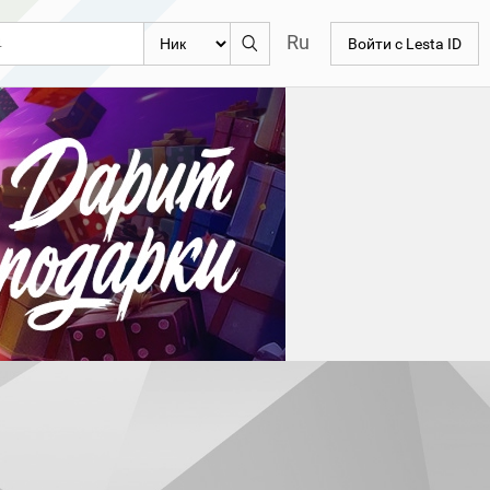
Ru
Войти с Lesta ID