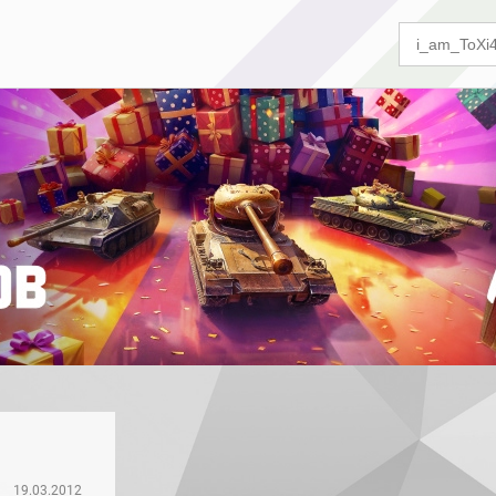
19.03.2012