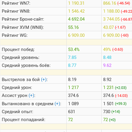
Рейтинг
WN7:
1 190.31
866.16
(-46.54)
Рейтинг
WN8:
1 546.42
1 188.00
(-49.2
Теlegram
Рейтинг
Броне-сайт:
4 692.04
3 744.05
(-66.8
ВК
Рейтинг
XVM (WN8):
55.16
43.07
(-1.67)
Портал
Рейтинг
WG:
6 909.00
6 909.00
(-60)
Мира
Танков
Процент побед:
53.4%
49%
(-0.63)
Средний уровень:
7.85
8.48
Средний уровень боёв:
8.77
9.62
Выстрелов за бой
(+)
:
8.19
8.92
Средний урон:
1 217
1 231
(+2.03)
Ассист урон
(+)
:
374.6
374.6
(-14.03)
Вытанковано в среднем
(+)
:
1 089
1 501
(+59.3)
Средний опыт:
631
730
(+14)
Процент попаданий:
72
72
(+0)