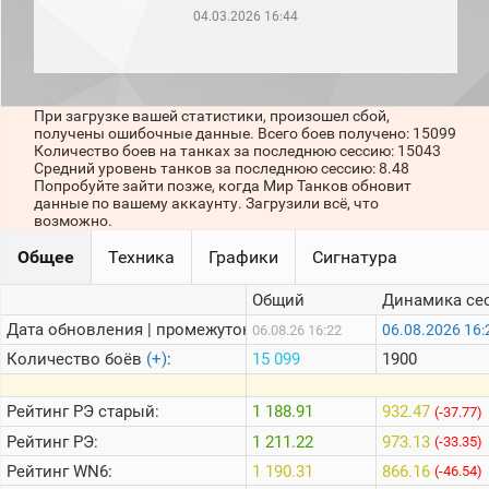
рейтинг
04.03.2026 16:44
Топ 1000
игроков
(за
прошлый
месяц)
При загрузке вашей статистики, произошел сбой,
получены ошибочные данные. Всего боев получено: 15099
Топ
Количество боев на танках за последнюю сессию: 15043
игроков
Средний уровень танков за последнюю сессию: 8.48
(за
Попробуйте зайти позже, когда Мир Танков обновит
последние
данные по вашему аккаунту. Загрузили всё, что
сессии)
возможно.
Топ
Общее
Техника
Графики
Сигнатура
1000
Кланы
Общий
Динамика се
Статистика
стримеров
Дата обновления | промежуток:
06.08.2026 16:
06.08.26 16:22
Количество боёв
(+)
:
15 099
1900
Информация
Рейтинг
РЭ старый:
1 188.91
932.47
(-37.77)
Онлайн
Рейтинг
РЭ:
1 211.22
973.13
(-33.35)
Цветовая
Рейтинг
WN6:
1 190.31
866.16
(-46.54)
шкала