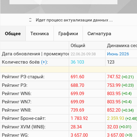
рейтинг
Топ 1000
игроков
(за
Идет процесс актуализации данных ...
прошлый
месяц)
Общее
Техника
Графики
Сигнатура
Топ
игроков
Общий
Динамика се
(за
последние
Дата обновления | промежуток:
Июнь 2026
22.06.26 09:38
сессии)
Количество боёв
(+)
:
36 103
123
Топ
1000
Рейтинг
РЭ старый:
691.60
747.52
(+0.21)
Кланы
Рейтинг
РЭ:
688.70
753.99
(+0.23)
Статистика
стримеров
Рейтинг
WN6:
699.09
803.95
(+0.4)
Рейтинг
WN7:
699.09
803.95
(+0.4)
Информация
Рейтинг
WN8:
739.69
852.20
(+0.34)
Рейтинг
Броне-сайт:
1 783.92
2 359.93
(+2.48
Онлайн
Рейтинг
XVM (WN8):
28.34
32.03
(+0.01)
Цветовая
шкала
Рейтинг
WG:
3 657.00
3 657.00
(+3)