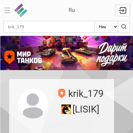
Ru
Отметки
на
стволах
Знаки
классности
Кланы
Топ
krik_179
Топ по
танкам
[LISIK]
Топ
1000
игроков
Международный