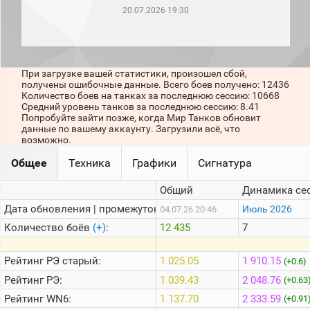
рейтинг
20.07.2026 19:30
Топ 1000
игроков
(за
прошлый
месяц)
При загрузке вашей статистики, произошел сбой,
получены ошибочные данные. Всего боев получено: 12436
Топ
Количество боев на танках за последнюю сессию: 10668
игроков
Средний уровень танков за последнюю сессию: 8.41
(за
Попробуйте зайти позже, когда Мир Танков обновит
последние
данные по вашему аккаунту. Загрузили всё, что
сессии)
возможно.
Топ
Общее
Техника
Графики
Сигнатура
1000
Кланы
Общий
Динамика се
Статистика
стримеров
Дата обновления | промежуток:
Июль 2026
04.07.26 20:46
Количество боёв
(+)
:
12 435
7
Информация
Рейтинг
РЭ старый:
1 025.05
1 910.15
(+0.6)
Онлайн
Рейтинг
РЭ:
1 039.43
2 048.76
(+0.63
Цветовая
Рейтинг
WN6:
1 137.70
2 333.59
(+0.91
шкала