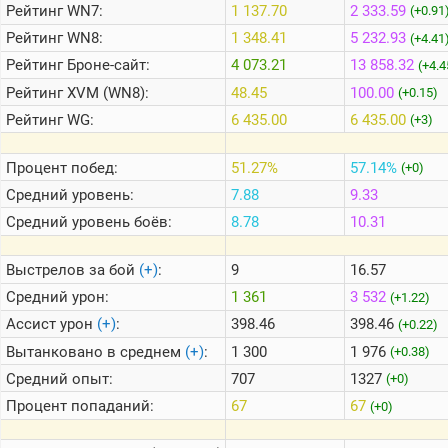
Рейтинг
WN7:
1 137.70
2 333.59
(+0.91
Рейтинг
WN8:
1 348.41
5 232.93
(+4.41
Теlegram
Рейтинг
Броне-сайт:
4 073.21
13 858.32
(+4.4
ВК
Рейтинг
XVM (WN8):
48.45
100.00
(+0.15)
Портал
Рейтинг
WG:
6 435.00
6 435.00
(+3)
Мира
Танков
Процент побед:
51.27%
57.14%
(+0)
Средний уровень:
7.88
9.33
Средний уровень боёв:
8.78
10.31
Выстрелов за бой
(+)
:
9
16.57
Средний урон:
1 361
3 532
(+1.22)
Ассист урон
(+)
:
398.46
398.46
(+0.22)
Вытанковано в среднем
(+)
:
1 300
1 976
(+0.38)
Средний опыт:
707
1327
(+0)
Процент попаданий:
67
67
(+0)