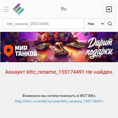
Ru
Отметки
на
стволах
Знаки
классности
Кланы
Аккаунт kttc_rename_155174491 Не найден.
Топ
Топ по
танкам
Возможно вы хотели поискать в WOT Blitz.
Топ
http://kttc.ru/wotb/ru/user/kttc_rename_155174491/
1000
игроков
Международный