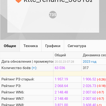
рейтинг
Топ 1000
игроков
735
(за
прошлый
месяц)
Топ
игроков
(за
последние
сессии)
Общее
Техника
Графики
Сигнатура
Топ
Общий
Динамика се
1000
Кланы
Дата обновления | промежуток:
2023 год
20.02.23 07:28
Статистика
Количество боёв
(+)
:
63 036
317
стримеров
Рейтинг
РЭ старый:
1 957.19
1 906.52
(-0.26)
Информация
Рейтинг
РЭ:
2 068.64
2 026.73
(-0.18)
Рейтинг
WN6:
2 148.48
2 007.60
(-0.7)
Онлайн
Рейтинг
WN7:
2 148.48
2 007.60
(-0.7)
Цветовая
шкала
Рейтинг
WN8:
3 821.00
3 608.40
(-1)