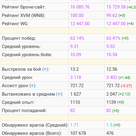
Рейтинг
Броне-сайт:
16 085.76
15 729.58
(+6.2
Рейтинг
XVM (WN8):
100.00
99.62
Теlegram
(+0)
Рейтинг
WG:
12 447.00
12 447.00
(+4)
ВК
Портал
Процент побед:
63.14%
63.41%
(+0)
Мира
Танков
Средний уровень:
9.31
9.53
Средний уровень боёв:
10.09
10.54
Выстрелов за бой
(+)
:
13.2
12.56
Средний урон:
3 118
3 402
(+1.44)
Ассист урон
(+)
:
721.72
721.72
(-0.27)
Вытанковано в среднем
(+)
:
1 627
2 047
(+2.12)
Средний опыт:
1110
1139
(+0)
Процент попаданий:
82
82
(+0)
Обнаружено врагов (Средний):
1.71
1.5
(+0)
Обнаружено врагов (Всего):
107 678
476