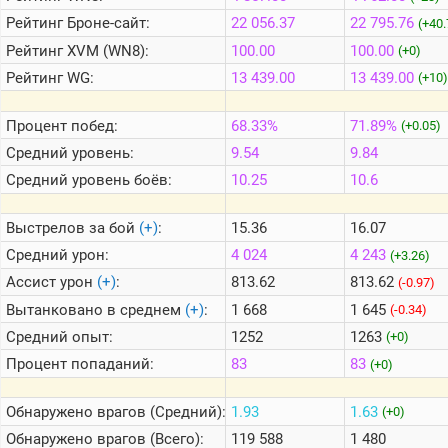
Рейтинг
Броне-сайт:
22 056.37
22 795.76
(+40.
Рейтинг
XVM (WN8):
100.00
100.00
Теlegram
(+0)
Рейтинг
WG:
13 439.00
13 439.00
(+10)
ВК
Портал
Процент побед:
68.33%
71.89%
(+0.05)
Мира
Танков
Средний уровень:
9.54
9.84
Средний уровень боёв:
10.25
10.6
Выстрелов за бой
(+)
:
15.36
16.07
Средний урон:
4 024
4 243
(+3.26)
Ассист урон
(+)
:
813.62
813.62
(-0.97)
Вытанковано в среднем
(+)
:
1 668
1 645
(-0.34)
Средний опыт:
1252
1263
(+0)
Процент попаданий:
83
83
(+0)
Обнаружено врагов (Средний):
1.93
1.63
(+0)
Обнаружено врагов (Всего):
119 588
1 480