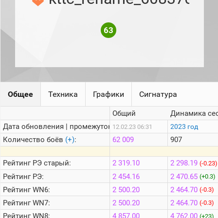
рейтинг
Топ 1000
игроков
63
(за
прошлый
месяц)
Топ
игроков
(за
последние
сессии)
Общее
Техника
Графики
Сигнатура
Топ
Общий
Динамика се
1000
Кланы
Дата обновления | промежуток:
2023 год
12.02.23 06:31
Статистика
Количество боёв
(+)
:
62 009
907
стримеров
Рейтинг
РЭ старый:
2 319.10
2 298.19
(-0.23)
Информация
Рейтинг
РЭ:
2 454.16
2 470.65
(+0.3)
Рейтинг
WN6:
2 500.20
2 464.70
(-0.3)
Онлайн
Рейтинг
WN7:
2 500.20
2 464.70
(-0.3)
Цветовая
шкала
Рейтинг
WN8:
4 857.00
4 762.00
(+23)