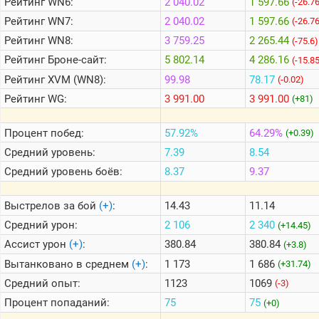
Рейтинг
WN6:
2 040.02
1 597.66
(-26.7
Рейтинг
WN7:
2 040.02
1 597.66
(-26.7
Теlegram
Рейтинг
WN8:
3 759.25
2 265.44
(-75.6)
ВК
Рейтинг
Броне-сайт:
5 802.14
4 286.16
(-15.8
Рейтинг
XVM (WN8):
99.98
78.17
(-0.02)
Портал
Мира
Рейтинг
WG:
3 991.00
3 991.00
(+81)
Танков
Процент побед:
57.92%
64.29%
(+0.39)
Средний уровень:
7.39
8.54
Средний уровень боёв:
8.37
9.37
Выстрелов за бой
(+)
:
14.43
11.14
Средний урон:
2 106
2 340
(+14.45)
Ассист урон
(+)
:
380.84
380.84
(+3.8)
Вытанковано в среднем
(+)
:
1 173
1 686
(+31.74)
Средний опыт:
1123
1069
(-3)
Процент попаданий:
75
75
(+0)