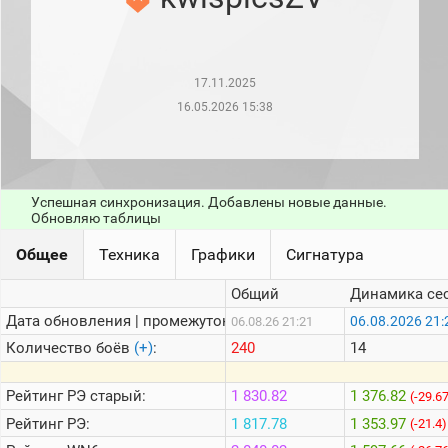
рейтинг
Топ 1000
игроков
(за
прошлый
17.11.2025
месяц)
16.05.2026 15:38
Топ
игроков
(за
последние
сессии)
Успешная синхронизация. Добавлены новые данные.
Обновляю таблицы
Топ
1000
Кланы
Общее
Техника
Графики
Сигнатура
Статистика
Общий
Динамика се
стримеров
Дата обновления | промежуток:
06.08.2026 21:
06.08.26 21:21
Количество боёв
(+)
:
240
14
Информация
Онлайн
Рейтинг
РЭ старый:
1 830.82
1 376.82
(-29.6
Рейтинг
РЭ:
1 817.78
1 353.97
Цветовая
(-21.4)
шкала