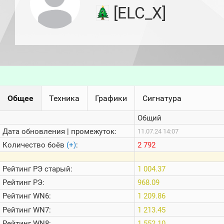
игроков
[ELC_X]
(за
прошлый
месяц)
Топ
игроков
(за
последние
сессии)
Топ
Общее
Техника
Графики
Сигнатура
1000
Кланы
Общий
Статистика
стримеров
Дата обновления | промежуток:
11.07.24 14:07
Количество боёв
(+)
:
2 792
Информация
Рейтинг
РЭ старый:
1 004.37
Онлайн
Рейтинг
РЭ:
968.09
Цветовая
Рейтинг
WN6:
1 209.86
шкала
Рейтинг
WN7:
1 213.45
Рейтинг
WN8:
1 552.10