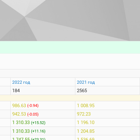
2022 год
2021 год
184
2565
986.63
1 008.95
(-0.94)
942.53
972.23
(-0.05)
1 310.33
1 196.10
(+15.52)
1 310.33
1 204.85
(+11.16)
1 747.55
1 536.69
(+23.31)