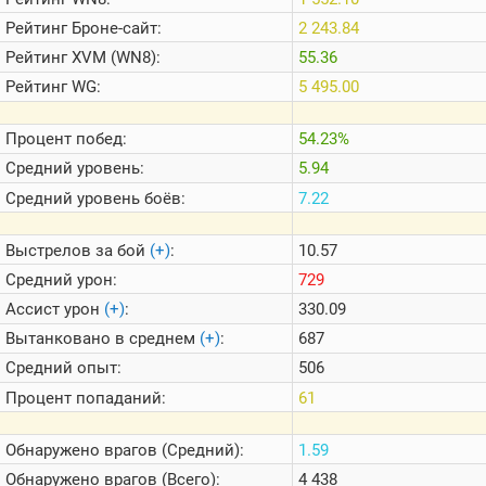
Теlegram
Рейтинг
Броне-сайт:
2 243.84
ВК
Рейтинг
XVM (WN8):
55.36
Портал
Рейтинг
WG:
5 495.00
Мира
Танков
Процент побед:
54.23%
Средний уровень:
5.94
Средний уровень боёв:
7.22
Выстрелов за бой
(+)
:
10.57
Средний урон:
729
Ассист урон
(+)
:
330.09
Вытанковано в среднем
(+)
:
687
Средний опыт:
506
Процент попаданий:
61
Обнаружено врагов (Средний):
1.59
Обнаружено врагов (Всего):
4 438