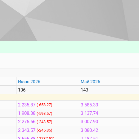
Июнь 2026
Май 2026
136
143
2 235.87
3 585.33
(-658.27)
1 908.38
3 137.74
(-598.57)
2 275.66
3 007.90
(-243.57)
2 343.57
3 080.42
(-245.86)
3 656.88
7 187.51
(-1787.51)