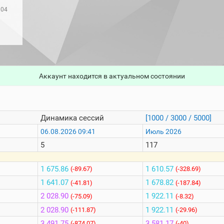
:04
Аккаунт находится в актуальном состоянии
Динамика сессий
[1000 / 3000 / 5000]
06.08.2026 09:41
Июль 2026
5
117
1 675.86
1 610.57
(-89.67)
(-328.69)
1 641.07
1 678.82
(-41.81)
(-187.84)
2 028.90
1 922.11
(-75.09)
(-8.32)
2 028.90
1 922.11
(-111.87)
(-29.96)
3 491.75
3 581.17
(-874.07)
(-40)