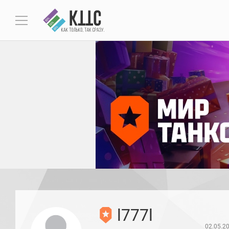
Отметки
на
стволах
Знаки
классности
Кланы
Топ
Топ по
танкам
Топ
1000
игроков
Международный
рейтинг
l777l
Топ 1000
02.05.2