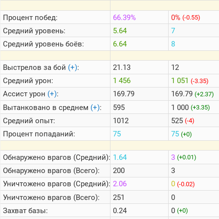
Процент побед:
66.39%
0%
(-0.55)
Теlegram
Средний уровень:
5.64
7
ВК
Средний уровень боёв:
6.64
8
Портал
Мира
Выстрелов за бой
(+)
:
21.13
12
Танков
Средний урон:
1 456
1 051
(-3.35)
Ассист урон
(+)
:
169.79
169.79
(+2.37)
Вытанковано в среднем
(+)
:
595
1 000
(+3.35)
Средний опыт:
1012
525
(-4)
Процент попаданий:
75
75
(+0)
Обнаружено врагов (Средний):
1.64
3
(+0.01)
Обнаружено врагов (Всего):
200
3
Уничтожено врагов (Средний):
2.06
0
(-0.02)
Уничтожено врагов (Всего):
251
0
Захват базы:
0.24
0
(+0)