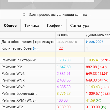
рейтинг
Топ 1000
игроков
Идет процесс актуализации данных ...
(за
прошлый
месяц)
Общее
Техника
Графики
Сигнатура
Топ
игроков
Общий
Динамика се
(за
Дата обновления | промежуток:
Июль 2026
04.07.26 05:20
последние
сессии)
Количество боёв
(+)
:
122
1
Топ
1000
Рейтинг
РЭ старый:
1 705.83
1 035.41
(-6.33)
Кланы
Рейтинг
РЭ:
1 647.60
882.08
(-6.49)
Статистика
Рейтинг
WN6:
2 381.91
649.33
стримеров
(-12.91)
Рейтинг
WN7:
2 403.55
649.33
(-13.59)
Рейтинг
WN8:
4 385.30
1 143.43
(-36.3
Информация
Рейтинг
Броне-сайт:
3 776.27
1 009.57
(-21.5
Онлайн
Рейтинг
XVM (WN8):
100.00
41.59
(+0)
Цветовая
Рейтинг
WG:
3 139.00
3 139.00
(+9)
шкала