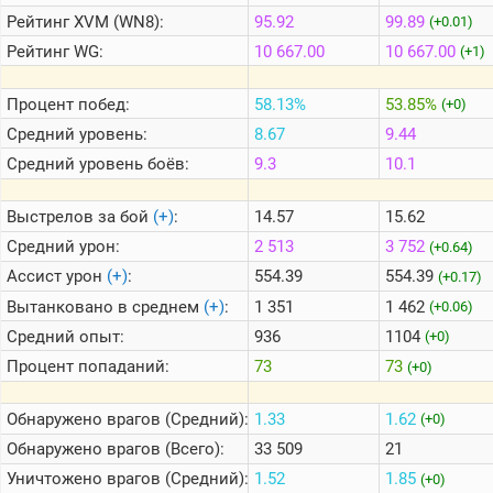
Рейтинг
XVM (WN8):
95.92
99.89
(+0.01)
Рейтинг
WG:
10 667.00
10 667.00
(+1)
Теlegram
ВК
Процент побед:
58.13%
53.85%
(+0)
Портал
Средний уровень:
8.67
9.44
Мира
Танков
Средний уровень боёв:
9.3
10.1
Выстрелов за бой
(+)
:
14.57
15.62
Средний урон:
2 513
3 752
(+0.64)
Ассист урон
(+)
:
554.39
554.39
(+0.17)
Вытанковано в среднем
(+)
:
1 351
1 462
(+0.06)
Средний опыт:
936
1104
(+0)
Процент попаданий:
73
73
(+0)
Обнаружено врагов (Средний):
1.33
1.62
(+0)
Обнаружено врагов (Всего):
33 509
21
Уничтожено врагов (Средний):
1.52
1.85
(+0)