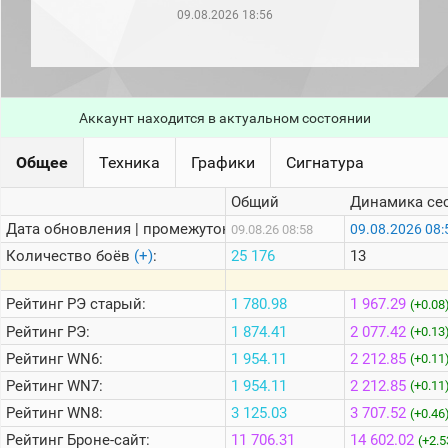
рейтинг
09.08.2026 18:56
Топ 1000
игроков
(за
прошлый
месяц)
Аккаунт находится в актуальном состоянии
Топ
игроков
(за
Общее
Техника
Графики
Сигнатура
последние
сессии)
Общий
Динамика се
Топ
Дата обновления | промежуток:
09.08.2026 08:
09.08.26 08:58
1000
Кланы
Количество боёв
(+)
:
25 176
13
Статистика
стримеров
Рейтинг
РЭ старый:
1 780.98
1 967.29
(+0.08
Рейтинг
РЭ:
1 874.41
2 077.42
(+0.13
Рейтинг
WN6:
1 954.11
2 212.85
Информация
(+0.11
Рейтинг
WN7:
1 954.11
2 212.85
(+0.11
Онлайн
Рейтинг
WN8:
3 125.03
3 707.52
(+0.46
Цветовая
Рейтинг
Броне-сайт:
11 706.31
14 602.02
шкала
(+2.5