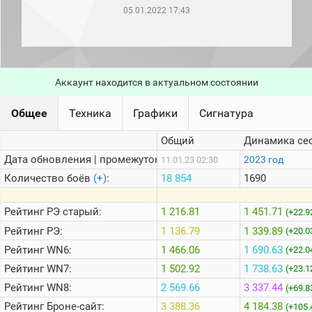
рейтинг
05.01.2022 17:43
Топ 1000
игроков
(за
прошлый
месяц)
Аккаунт находится в актуальном состоянии
Топ
игроков
(за
Общее
Техника
Графики
Сигнатура
последние
сессии)
Общий
Динамика се
Топ
Дата обновления | промежуток:
2023 год
11.01.23 02:30
1000
Кланы
Количество боёв
(+)
:
18 854
1690
Статистика
стримеров
Рейтинг
РЭ старый:
1 216.81
1 451.71
(+22.9
Рейтинг
РЭ:
1 136.79
1 339.89
(+20.0
Рейтинг
WN6:
1 466.06
1 690.63
Информация
(+22.0
Рейтинг
WN7:
1 502.92
1 738.63
(+23.1
Онлайн
Рейтинг
WN8:
2 569.66
3 337.44
(+69.8
Цветовая
Рейтинг
Броне-сайт:
3 388.36
4 184.38
шкала
(+105.