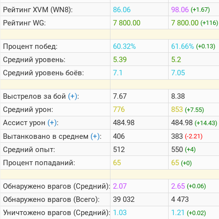
Рейтинг
XVM (WN8):
86.06
98.06
(+1.67)
Рейтинг
WG:
7 800.00
7 800.00
(+116)
Теlegram
ВК
Процент побед:
60.32%
61.66%
(+0.13)
Портал
Средний уровень:
5.39
5.2
Мира
Танков
Средний уровень боёв:
7.1
7.05
Выстрелов за бой
(+)
:
7.67
8.38
Средний урон:
776
853
(+7.55)
Ассист урон
(+)
:
484.98
484.98
(+14.43)
Вытанковано в среднем
(+)
:
406
383
(-2.21)
Средний опыт:
512
550
(+4)
Процент попаданий:
65
65
(+0)
Обнаружено врагов (Средний):
2.07
2.65
(+0.06)
Обнаружено врагов (Всего):
39 032
4 473
Уничтожено врагов (Средний):
1.03
1.21
(+0.02)