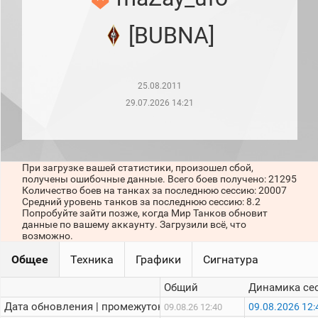
рейтинг
Топ 1000
[BUBNA]
игроков
(за
прошлый
месяц)
25.08.2011
Топ
игроков
29.07.2026 14:21
(за
последние
сессии)
Топ
При загрузке вашей статистики, произошел сбой,
1000
получены ошибочные данные. Всего боев получено: 21295
Кланы
Количество боев на танках за последнюю сессию: 20007
Статистика
Средний уровень танков за последнюю сессию: 8.2
стримеров
Попробуйте зайти позже, когда Мир Танков обновит
данные по вашему аккаунту. Загрузили всё, что
возможно.
Информация
Общее
Техника
Графики
Сигнатура
Онлайн
Общий
Динамика се
Цветовая
Дата обновления | промежуток:
09.08.2026 12:
09.08.26 12:40
шкала