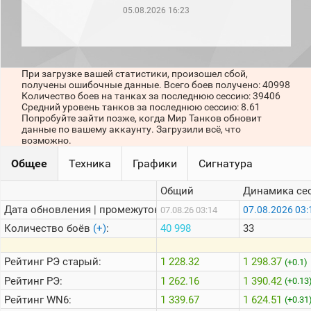
рейтинг
05.08.2026 16:23
Топ 1000
игроков
(за
прошлый
месяц)
При загрузке вашей статистики, произошел сбой,
получены ошибочные данные. Всего боев получено: 40998
Топ
Количество боев на танках за последнюю сессию: 39406
игроков
Средний уровень танков за последнюю сессию: 8.61
(за
Попробуйте зайти позже, когда Мир Танков обновит
последние
данные по вашему аккаунту. Загрузили всё, что
сессии)
возможно.
Топ
Общее
Техника
Графики
Сигнатура
1000
Кланы
Общий
Динамика се
Статистика
стримеров
Дата обновления | промежуток:
07.08.2026 03:
07.08.26 03:14
Количество боёв
(+)
:
40 998
33
Информация
Рейтинг
РЭ старый:
1 228.32
1 298.37
(+0.1)
Онлайн
Рейтинг
РЭ:
1 262.16
1 390.42
(+0.13
Цветовая
Рейтинг
WN6:
1 339.67
1 624.51
(+0.31
шкала