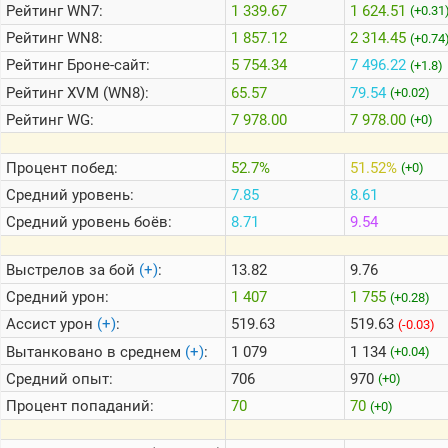
Рейтинг
WN7:
1 339.67
1 624.51
(+0.31
Рейтинг
WN8:
1 857.12
2 314.45
(+0.74
Теlegram
Рейтинг
Броне-сайт:
5 754.34
7 496.22
(+1.8)
ВК
Рейтинг
XVM (WN8):
65.57
79.54
(+0.02)
Портал
Рейтинг
WG:
7 978.00
7 978.00
(+0)
Мира
Танков
Процент побед:
52.7%
51.52%
(+0)
Средний уровень:
7.85
8.61
Средний уровень боёв:
8.71
9.54
Выстрелов за бой
(+)
:
13.82
9.76
Средний урон:
1 407
1 755
(+0.28)
Ассист урон
(+)
:
519.63
519.63
(-0.03)
Вытанковано в среднем
(+)
:
1 079
1 134
(+0.04)
Средний опыт:
706
970
(+0)
Процент попаданий:
70
70
(+0)