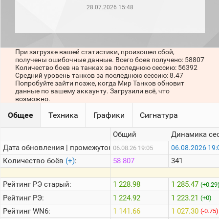
рейтинг
28.07.2026 15:48
Топ 1000
игроков
(за
прошлый
месяц)
При загрузке вашей статистики, произошел сбой,
получены ошибочные данные. Всего боев получено: 58807
Топ
Количество боев на танках за последнюю сессию: 56392
игроков
Средний уровень танков за последнюю сессию: 8.47
(за
Попробуйте зайти позже, когда Мир Танков обновит
последние
данные по вашему аккаунту. Загрузили всё, что
сессии)
возможно.
Топ
Общее
Техника
Графики
Сигнатура
1000
Кланы
Общий
Динамика се
Статистика
стримеров
Дата обновления | промежуток:
06.08.2026 19:
06.08.26 19:05
Количество боёв
(+)
:
58 807
341
Информация
Рейтинг
РЭ старый:
1 228.98
1 285.47
(+0.29
Онлайн
Рейтинг
РЭ:
1 224.92
1 223.21
(+0)
Цветовая
Рейтинг
WN6:
1 141.66
1 027.30
(-0.75)
шкала