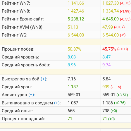
Рейтинг
WN7:
1 141.66
1 027.30
(-0.75)
Рейтинг
WN8:
1 427.46
1 334.74
(-1.99)
Теlegram
Рейтинг
Броне-сайт:
5 238.12
4 645.09
(-0.55)
ВК
Рейтинг
XVM (WN8):
51.13
47.99
(-0.07)
Портал
Рейтинг
WG:
6 544.00
6 544.00
(-6)
Мира
Танков
Процент побед:
50.87%
45.75%
(-0.03)
Средний уровень:
8.03
8.47
Средний уровень боёв:
8.96
9.74
Выстрелов за бой
(+)
:
7.16
5.84
Средний урон:
1 137
939
(-1.15)
Ассист урон
(+)
:
559.01
559.01
(+3.51)
Вытанковано в среднем
(+)
:
1 057
1 186
(+0.76)
Средний опыт:
665
738
(+0)
Процент попаданий:
71
71
(+0)