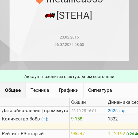
рейтинг
Топ 1000
[STEHA]
игроков
(за
прошлый
месяц)
23.02.2015
Топ
игроков
06.07.2025 08:53
(за
последние
сессии)
Топ
1000
Аккаунт находится в актуальном состоянии
Кланы
Статистика
Общее
Техника
Графики
Сигнатура
стримеров
Общий
Динамика се
Дата обновления | промежуток:
Информация
2025 год
23.10.25 16:01
Количество боёв
(+)
:
9 158
1332
Онлайн
Цветовая
Рейтинг
РЭ старый:
986.47
1 129.92
(+26.4
шкала