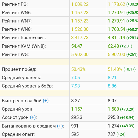
Рейтинг
РЭ:
1 009.22
1 178.62
(+30.2
Рейтинг
WN6:
1 157.23
1 270.91
(+25.9
Теlegram
Рейтинг
WN7:
1 157.23
1 270.91
(+25.9
ВК
Рейтинг
WN8:
1 526.00
1 763.54
(+68.2
Портал
Рейтинг
Броне-сайт:
3 417.73
4 811.14
(+281.
Мира
Танков
Рейтинг
XVM (WN8):
54.47
62.48
(+2.31)
Рейтинг
WG:
5 902.00
5 902.00
(+261)
Процент побед:
50.43%
51.43%
(+0.17)
Средний уровень:
7.05
8.21
Средний уровень боёв:
7.93
8.86
Выстрелов за бой
(+)
:
8.27
8.07
Средний урон:
1 157
1 588
(+73.29)
Ассист урон
(+)
:
295.3
295.3
(+18.94)
Вытанковано в среднем
(+)
:
991
1 274
(+48.09)
Средний опыт:
595
737
(+24)