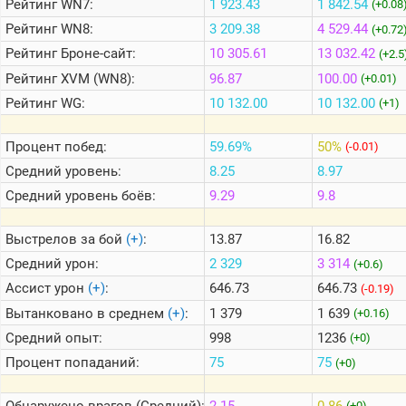
Рейтинг
WN7:
1 923.43
1 842.54
(+0.08
Рейтинг
WN8:
3 209.38
4 529.44
(+0.72
Теlegram
Рейтинг
Броне-сайт:
10 305.61
13 032.42
(+2.5
ВК
Рейтинг
XVM (WN8):
96.87
100.00
(+0.01)
Рейтинг
WG:
10 132.00
10 132.00
Портал
(+1)
Мира
Танков
Процент побед:
59.69%
50%
(-0.01)
Средний уровень:
8.25
8.97
Средний уровень боёв:
9.29
9.8
Выстрелов за бой
(+)
:
13.87
16.82
Средний урон:
2 329
3 314
(+0.6)
Ассист урон
(+)
:
646.73
646.73
(-0.19)
Вытанковано в среднем
(+)
:
1 379
1 639
(+0.16)
Средний опыт:
998
1236
(+0)
Процент попаданий:
75
75
(+0)
Обнаружено врагов (Средний):
2.15
0.86
(+0)