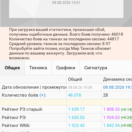
рейтинг
08.08.2026 13:01
Топ 1000
игроков
(за
прошлый
месяц)
При загрузке вашей статистики, произошел сбой,
получены ошибочные данные. Всего боев получено: 46018
Топ
Количество боев на танках за последнюю сессию: 44817
игроков
Средний уровень танков за последнюю сессию: 8.97
(за
Попробуйте зайти позже, когда Мир Танков обновит
последние
данные по вашему аккаунту. Загрузили всё, что
сессии)
возможно.
Топ
Общее
Техника
Графики
Сигнатура
1000
Кланы
Общий
Динамика се
Статистика
Дата обновления | промежуток:
08.08.2026 19:
08.08.26 19:36
стримеров
Количество боёв
(+)
:
46 018
28
Информация
Рейтинг
РЭ старый:
1 639.17
1 808.33
(+0.14
Онлайн
Рейтинг
РЭ:
1 635.53
1 934.03
(+0.24
Цветовая
Рейтинг
WN6:
1 923.43
1 842.54
(+0.08
шкала