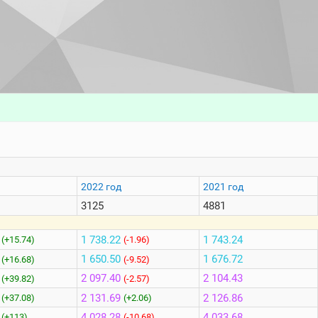
2022 год
2021 год
3125
4881
1 738.22
1 743.24
(+15.74)
(-1.96)
1 650.50
1 676.72
(+16.68)
(-9.52)
2 097.40
2 104.43
(+39.82)
(-2.57)
2 131.69
2 126.86
(+37.08)
(+2.06)
4 028.28
4 033.68
(+113)
(-10.68)