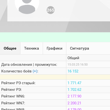
игроков
(за
прошлый
265
месяц)
Топ
игроков
(за
последние
сессии)
Топ
Общее
Техника
Графики
Сигнатура
1000
Кланы
Общий
Статистика
стримеров
Дата обновления | промежуток:
15.03.25 16:50
Количество боёв
(+)
:
16 152
Информация
Рейтинг
РЭ старый:
1 771.47
Онлайн
Рейтинг
РЭ:
1 702.62
Цветовая
Рейтинг
WN6:
2 177.90
шкала
Рейтинг
WN7:
2 200.21
Рейтинг
WN8:
4 179.00