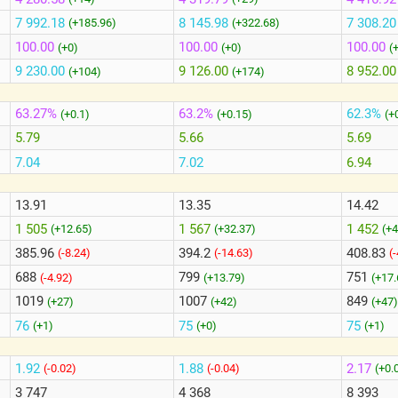
7 992.18
8 145.98
7 308.20
(+185.96)
(+322.68)
100.00
100.00
100.00
(+0)
(+0)
(
9 230.00
9 126.00
8 952.00
(+104)
(+174)
63.27%
63.2%
62.3%
(+0.1)
(+0.15)
(+
5.79
5.66
5.69
7.04
7.02
6.94
13.91
13.35
14.42
1 505
1 567
1 452
(+12.65)
(+32.37)
(+4
385.96
394.2
408.83
(-8.24)
(-14.63)
(
688
799
751
(-4.92)
(+13.79)
(+17.
1019
1007
849
(+27)
(+42)
(+47)
76
75
75
(+1)
(+0)
(+1)
1.92
1.88
2.17
(-0.02)
(-0.04)
(+0.
3 747
4 368
8 393