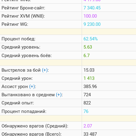
Теlegram
Рейтинг
Броне-сайт:
7 340.45
ВК
Рейтинг
XVM (WN8):
100.00
Портал
Рейтинг
WG:
9 230.00
Мира
Танков
Процент побед:
62.54%
Средний уровень:
5.63
Средний уровень боёв:
6.7
Выстрелов за бой
(+)
:
15.03
Средний урон:
1 413
Ассист урон
(+)
:
385.96
Вытанковано в среднем
(+)
:
724
Средний опыт:
822
Процент попаданий:
76
Обнаружено врагов (Средний):
2.07
Обнаружено врагов (Всего):
33 487