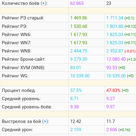
Количество боёв
(+)
:
62 865
23
Теlegram
Рейтинг
РЭ старый:
1 469.86
1 711.34
(+0.1)
ВК
Рейтинг
РЭ:
1 530.68
1 801.80
(+0.12
Рейтинг
WN6:
1 617.93
1 825.03
Портал
(+0.11
Мира
Рейтинг
WN7:
1 617.93
1 825.03
(+0.11
Танков
Рейтинг
WN8:
2 444.75
2 952.87
(-0.01)
Рейтинг
Броне-сайт:
9 279.39
12 085.40
(+1.2
Рейтинг
XVM (WN8):
83.01
93.53
(+0)
Рейтинг
WG:
10 539.00
10 539.00
(+0)
Процент побед:
57.5%
47.83%
(+0)
Средний уровень:
8.71
9.27
Средний уровень боёв:
9.38
9.97
Выстрелов за бой
(+)
:
12.42
11.7
Средний урон:
2 159
2 606
(+0.16)