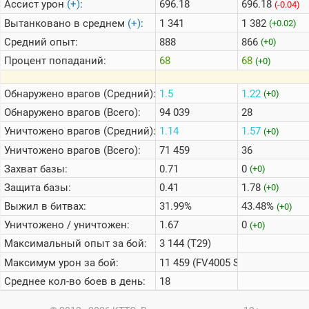
Ассист урон
(+)
:
696.18
696.18
(-0.04)
Вытанковано в среднем
(+)
:
1 341
1 382
(+0.02)
Средний опыт:
888
866
(+0)
Процент попаданий:
68
68
(+0)
Обнаружено врагов (Средний):
1.5
1.22
(+0)
Обнаружено врагов (Всего):
94 039
28
Уничтожено врагов (Средний):
1.14
1.57
(+0)
Уничтожено врагов (Всего):
71 459
36
Захват базы:
0.71
0
(+0)
Защита базы:
0.41
1.78
(+0)
Выжил в битвах:
31.99%
43.48%
(+0)
Уничтожено / уничтожен:
1.67
0
(+0)
Максимальный опыт за бой:
3 144 (T29)
Максимум урон за бой:
11 459 (FV4005 Stage II)
Среднее кол-во боев в день:
18