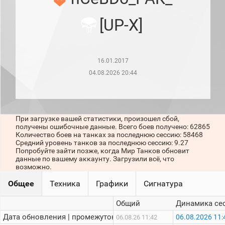
рейтинг
Топ 1000
[UP-X]
игроков
(за
прошлый
месяц)
16.01.2017
Топ
игроков
04.08.2026 20:44
(за
последние
сессии)
Топ
При загрузке вашей статистики, произошел сбой,
1000
получены ошибочные данные. Всего боев получено: 62865
Кланы
Количество боев на танках за последнюю сессию: 58468
Статистика
Средний уровень танков за последнюю сессию: 9.27
стримеров
Попробуйте зайти позже, когда Мир Танков обновит
данные по вашему аккаунту. Загрузили всё, что
возможно.
Информация
Общее
Техника
Графики
Сигнатура
Онлайн
Общий
Динамика се
Цветовая
Дата обновления | промежуток:
06.08.2026 11:
06.08.26 11:42
шкала