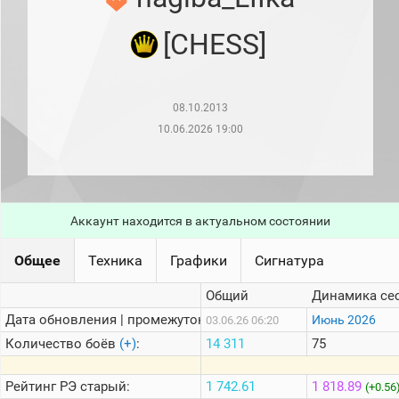
рейтинг
Топ 1000
[CHESS]
игроков
(за
прошлый
месяц)
08.10.2013
Топ
игроков
10.06.2026 19:00
(за
последние
сессии)
Топ
1000
Аккаунт находится в актуальном состоянии
Кланы
Статистика
Общее
Техника
Графики
Сигнатура
стримеров
Общий
Динамика се
Дата обновления | промежуток:
Информация
Июнь 2026
03.06.26 06:20
Количество боёв
(+)
:
14 311
75
Онлайн
Цветовая
Рейтинг
РЭ старый:
1 742.61
1 818.89
(+0.56
шкала