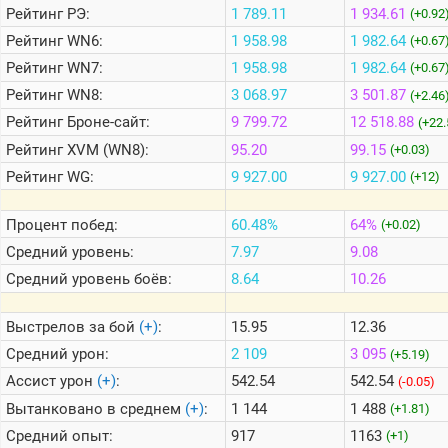
Рейтинг
РЭ:
1 789.11
1 934.61
(+0.92
Рейтинг
WN6:
1 958.98
1 982.64
(+0.67
Теlegram
Рейтинг
WN7:
1 958.98
1 982.64
(+0.67
ВК
Рейтинг
WN8:
3 068.97
3 501.87
(+2.46
Портал
Рейтинг
Броне-сайт:
9 799.72
12 518.88
(+22.
Мира
Танков
Рейтинг
XVM (WN8):
95.20
99.15
(+0.03)
Рейтинг
WG:
9 927.00
9 927.00
(+12)
Процент побед:
60.48%
64%
(+0.02)
Средний уровень:
7.97
9.08
Средний уровень боёв:
8.64
10.26
Выстрелов за бой
(+)
:
15.95
12.36
Средний урон:
2 109
3 095
(+5.19)
Ассист урон
(+)
:
542.54
542.54
(-0.05)
Вытанковано в среднем
(+)
:
1 144
1 488
(+1.81)
Средний опыт:
917
1163
(+1)