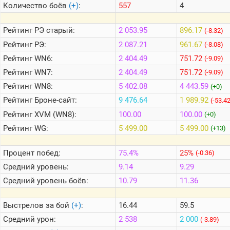
Количество боёв
(+)
:
557
4
Теlegram
Рейтинг
РЭ старый:
2 053.95
896.17
(-8.32)
ВК
Рейтинг
РЭ:
2 087.21
961.67
(-8.08)
Рейтинг
WN6:
2 404.49
751.72
Портал
(-9.09)
Мира
Рейтинг
WN7:
2 404.49
751.72
(-9.09)
Танков
Рейтинг
WN8:
5 402.08
4 443.59
(+0)
Рейтинг
Броне-сайт:
9 476.64
1 989.92
(-53.4
Рейтинг
XVM (WN8):
100.00
100.00
(+0)
Рейтинг
WG:
5 499.00
5 499.00
(+13)
Процент побед:
75.4%
25%
(-0.36)
Средний уровень:
9.14
9.29
Средний уровень боёв:
10.79
11.36
Выстрелов за бой
(+)
:
16.44
59.5
Средний урон:
2 538
2 000
(-3.89)