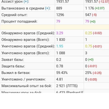
Ассист урон
(+)
:
1931.57
1931.57
(-12.57
Вытанковано в среднем
(+)
:
889
1 176
(+2.07)
Средний опыт:
1296
547
(-5)
Процент попаданий:
79
79
(+0)
Обнаружено врагов (Средний):
3.29
0.25
(-0.02)
Обнаружено врагов (Всего):
1 830
1
Уничтожено врагов (Средний):
1.95
0.75
(-0.01)
Уничтожено врагов (Всего):
1 088
3
Захват базы:
0.2
0
(+0)
Защита базы:
0.78
0
(-0.01)
Выжил в битвах:
59.43%
25%
(-0.25)
Уничтожено / уничтожен:
4.81
0
(-0.05)
Максимальный опыт за бой:
2 921 (ЛТТБ)
Максимум урон за бой:
6 423 (Panhard EBR 105)
Среднее кол-во боев в день:
4