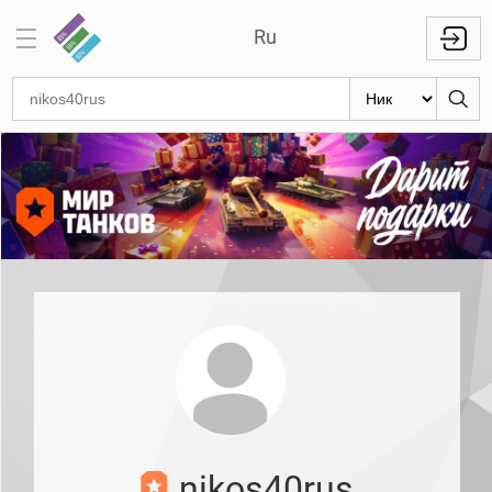
Ru
Отметки
на
стволах
Знаки
классности
Кланы
Топ
Топ по
танкам
Топ
1000
игроков
Международный
nikos40rus