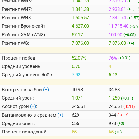
Рейтинг
WN6:
1 341.38
2 819.23
(+1.11
Рейтинг
WN7:
1 341.38
2 938.81
(+1.11
Теlegram
Рейтинг
WN8:
1 605.57
7 341.74
(+1.57
ВК
Рейтинг
Броне-сайт:
4 627.03
11 715.40
(+3.9
Рейтинг
XVM (WN8):
57.17
100.00
(+0.05)
Портал
Мира
Рейтинг
WG:
7 076.00
7 076.00
(+4)
Танков
Процент побед:
52.07%
76%
(+0.01)
Средний уровень:
6.76
4
Средний уровень боёв:
7.92
5.13
Выстрелов за бой
(+)
:
10.98
34.88
Средний урон:
1 071
1 250
(+0.11)
Ассист урон
(+)
:
245.51
245.51
(-0.11)
Вытанковано в среднем
(+)
:
629
344
(-0.17)
Средний опыт:
556
973
(+0)
Процент попаданий:
65
65
(+0)