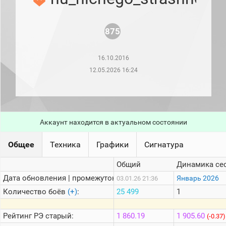
рейтинг
Топ 1000
игроков
875
(за
прошлый
месяц)
16.10.2016
Топ
12.05.2026 16:24
игроков
(за
последние
сессии)
Топ
1000
Аккаунт находится в актуальном состоянии
Кланы
Статистика
Общее
Техника
Графики
Сигнатура
стримеров
Общий
Динамика се
Дата обновления | промежуток:
Январь 2026
03.01.26 21:36
Информация
Количество боёв
(+)
:
25 499
1
Онлайн
Цветовая
Рейтинг
РЭ старый:
1 860.19
1 905.60
(-0.37)
шкала