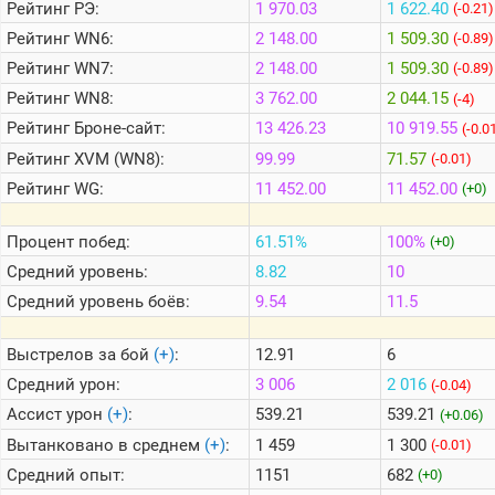
Рейтинг
РЭ:
1 970.03
1 622.40
(-0.21)
Рейтинг
WN6:
2 148.00
1 509.30
(-0.89)
Теlegram
Рейтинг
WN7:
2 148.00
1 509.30
(-0.89)
ВК
Рейтинг
WN8:
3 762.00
2 044.15
(-4)
Портал
Рейтинг
Броне-сайт:
13 426.23
10 919.55
(-0.0
Мира
Рейтинг
XVM (WN8):
99.99
71.57
(-0.01)
Танков
Рейтинг
WG:
11 452.00
11 452.00
(+0)
Процент побед:
61.51%
100%
(+0)
Средний уровень:
8.82
10
Средний уровень боёв:
9.54
11.5
Выстрелов за бой
(+)
:
12.91
6
Средний урон:
3 006
2 016
(-0.04)
Ассист урон
(+)
:
539.21
539.21
(+0.06)
Вытанковано в среднем
(+)
:
1 459
1 300
(-0.01)
Средний опыт:
1151
682
(+0)