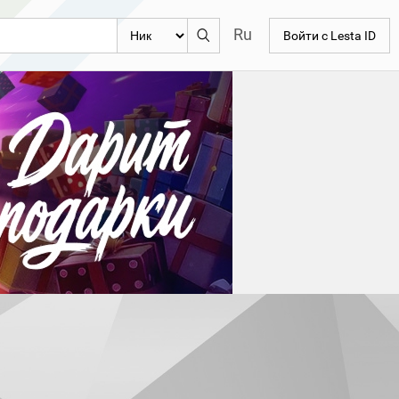
Ru
Войти с Lesta ID