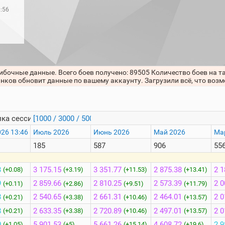
9:56
ибочные данные. Всего боев получено: 89505 Количество боев на т
анков обновит данные по вашему аккаунту. Загрузили всё, что воз
ка сессий
[1000 / 3000 / 5000]
026 13:46
Июль 2026
Июнь 2026
Май 2026
Ма
185
587
906
55
3
3 175.15
3 351.77
2 875.38
2 1
(+0.08)
(+3.19)
(+11.53)
(+13.41)
9
2 859.66
2 810.25
2 573.39
2 0
(+0.11)
(+2.86)
(+9.51)
(+11.79)
8
2 540.65
2 661.31
2 464.01
2 0
(+0.21)
(+3.38)
(+10.46)
(+13.57)
8
2 633.35
2 720.89
2 497.01
2 0
(+0.21)
(+3.38)
(+10.46)
(+13.57)
0
5 901.53
5 661.26
4 608.72
2 9
(+1.05)
(+5)
(+15.14)
(+19.6)