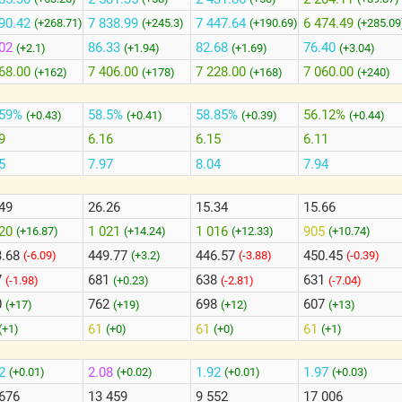
90.42
7 838.99
7 447.64
6 474.49
(+268.71)
(+245.3)
(+190.69)
(+285.09
02
86.33
82.68
76.40
(+2.1)
(+1.94)
(+1.69)
(+3.04)
68.00
7 406.00
7 228.00
7 060.00
(+162)
(+178)
(+168)
(+240)
.59%
58.5%
58.85%
56.12%
(+0.43)
(+0.41)
(+0.39)
(+0.44)
9
6.16
6.15
6.11
5
7.97
8.04
7.94
49
26.26
15.34
15.66
120
1 021
1 016
905
(+16.87)
(+14.24)
(+12.33)
(+10.74)
3.68
449.77
446.57
450.45
(-6.09)
(+3.2)
(-3.88)
(-0.39)
7
681
638
631
(-1.98)
(+0.23)
(-2.81)
(-7.04)
0
762
698
607
(+17)
(+19)
(+12)
(+13)
61
61
61
(+1)
(+0)
(+0)
(+1)
92
2.08
1.92
1.97
(+0.01)
(+0.02)
(+0.01)
(+0.03)
676
13 459
9 552
17 006