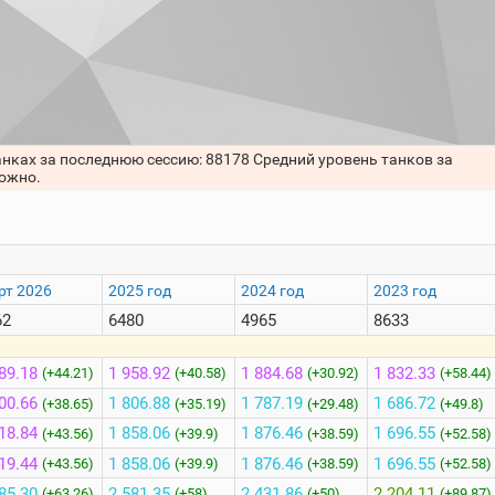
анках за последнюю сессию: 88178 Средний уровень танков за
можно.
рт 2026
2025 год
2024 год
2023 год
62
6480
4965
8633
89.18
1 958.92
1 884.68
1 832.33
(+44.21)
(+40.58)
(+30.92)
(+58.44)
00.66
1 806.88
1 787.19
1 686.72
(+38.65)
(+35.19)
(+29.48)
(+49.8)
18.84
1 858.06
1 876.46
1 696.55
(+43.56)
(+39.9)
(+38.59)
(+52.58)
19.44
1 858.06
1 876.46
1 696.55
(+43.56)
(+39.9)
(+38.59)
(+52.58)
85.30
2 581.35
2 431.86
2 204.11
(+63.26)
(+58)
(+50)
(+89.87)