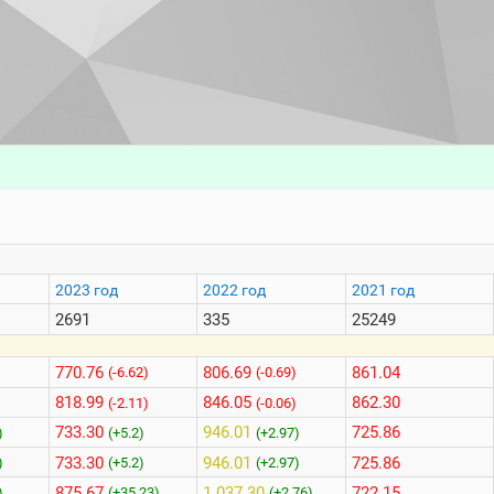
2023 год
2022 год
2021 год
2691
335
25249
770.76
806.69
861.04
)
(-6.62)
(-0.69)
818.99
846.05
862.30
)
(-2.11)
(-0.06)
733.30
946.01
725.86
)
(+5.2)
(+2.97)
733.30
946.01
725.86
)
(+5.2)
(+2.97)
875.67
1 037.30
722.15
)
(+35.23)
(+2.76)