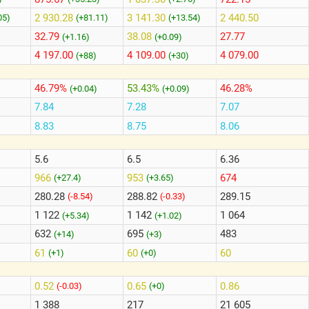
2 930.28
3 141.30
2 440.50
05)
(+81.11)
(+13.54)
32.79
38.08
27.77
(+1.16)
(+0.09)
4 197.00
4 109.00
4 079.00
(+88)
(+30)
46.79%
53.43%
46.28%
(+0.04)
(+0.09)
7.84
7.28
7.07
8.83
8.75
8.06
5.6
6.5
6.36
966
953
674
(+27.4)
(+3.65)
280.28
288.82
289.15
)
(-8.54)
(-0.33)
1 122
1 142
1 064
(+5.34)
(+1.02)
632
695
483
(+14)
(+3)
61
60
60
(+1)
(+0)
0.52
0.65
0.86
(-0.03)
(+0)
1 388
217
21 605