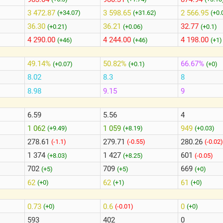
3 472.87
3 598.65
2 566.95
(+34.07)
(+31.62)
(+0.
36.30
36.21
32.77
(+0.21)
(+0.06)
(+0.1)
4 290.00
4 244.00
4 198.00
(+46)
(+46)
(+1)
49.14%
50.82%
66.67%
(+0.07)
(+0.1)
(+0)
8.02
8.3
8
8.98
9.15
9
6.59
5.56
4
1 062
1 059
949
(+9.49)
(+8.19)
(+0.03)
278.61
279.71
280.26
(-1.1)
(-0.55)
(-0.02
1 374
1 427
601
(+8.03)
(+8.25)
(-0.05)
702
709
669
(+5)
(+5)
(+0)
62
62
61
(+0)
(+1)
(+0)
0.73
0.6
0
(+0)
(-0.01)
(+0)
593
402
0