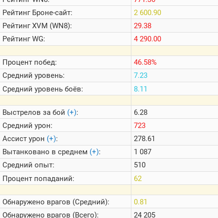
Теlegram
Рейтинг
Броне-сайт:
2 600.90
ВК
Рейтинг
XVM (WN8):
29.38
Портал
Рейтинг
WG:
4 290.00
Мира
Танков
Процент побед:
46.58%
Средний уровень:
7.23
Средний уровень боёв:
8.11
Выстрелов за бой
(+)
:
6.28
Средний урон:
723
Ассист урон
(+)
:
278.61
Вытанковано в среднем
(+)
:
1 087
Средний опыт:
510
Процент попаданий:
62
Обнаружено врагов (Средний):
0.81
Обнаружено врагов (Всего):
24 205