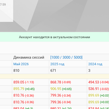
7:59
Аккаунт находится в актуальном состоянии
Динамика сессий
[1000 / 3000 / 5000]
Май 2026
2025 год
2024 год
810
671
3
859.05
868.78
494.53
(-1.13)
(-0.69)
(-0.04
895.79
906.95
536.91
(+0.45)
(+0.65)
(-0.02
810.76
799.36
899.69
(-0.36)
(-0.34)
(+0.03
810.76
799.36
899.69
(-0.36)
(-0.34)
(+0.03
983.04
980.31
874.94
(+6.3)
(+1.74)
(+3.18