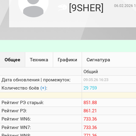
игроков
[9SHER]
06.02.2026 1
(за
прошлый
месяц)
Топ
игроков
(за
последние
сессии)
Топ
Общее
Техника
Графики
Сигнатура
1000
Кланы
Общий
Статистика
стримеров
Дата обновления | промежуток:
09.05.26 16:23
Количество боёв
(+)
:
29 759
Информация
Рейтинг
РЭ старый:
851.88
Онлайн
Рейтинг
РЭ:
861.21
Цветовая
Рейтинг
WN6:
733.36
шкала
Рейтинг
WN7:
733.36
Рейтинг
WN8:
771.36