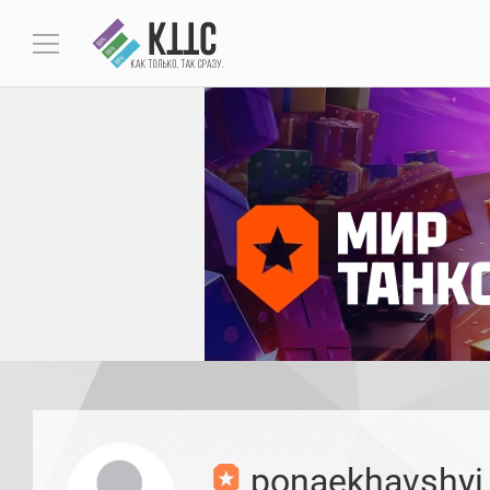
Отметки
на
стволах
Знаки
классности
Кланы
Топ
Топ по
танкам
Топ
1000
игроков
Международный
рейтинг
ponaekhavshyi
Топ 1000