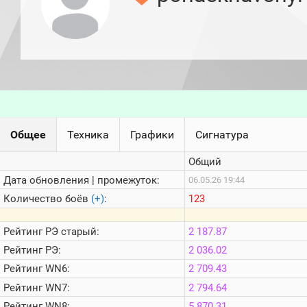
игроков
(за
прошлый
месяц)
Топ
игроков
(за
последние
сессии)
Топ
Общее
Техника
Графики
Сигнатура
1000
Кланы
Общий
Статистика
стримеров
Дата обновления | промежуток:
06.05.26 19:44
Количество боёв
(+)
:
123
Информация
Рейтинг
РЭ старый:
2 187.87
Онлайн
Рейтинг
РЭ:
2 036.02
Цветовая
Рейтинг
WN6:
2 709.43
шкала
Рейтинг
WN7:
2 794.64
Рейтинг
WN8:
5 870.31