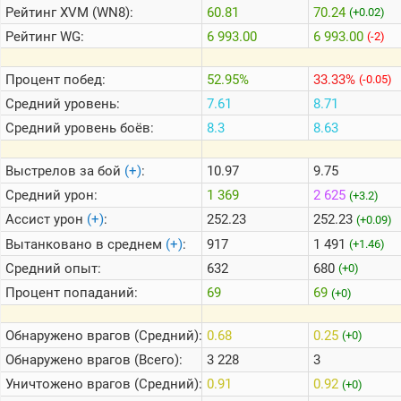
Рейтинг
XVM (WN8):
60.81
70.24
(+0.02)
Рейтинг
WG:
6 993.00
6 993.00
(-2)
Теlegram
ВК
Процент побед:
52.95%
33.33%
(-0.05)
Портал
Средний уровень:
7.61
8.71
Мира
Средний уровень боёв:
8.3
8.63
Танков
Выстрелов за бой
(+)
:
10.97
9.75
Средний урон:
1 369
2 625
(+3.2)
Ассист урон
(+)
:
252.23
252.23
(+0.09)
Вытанковано в среднем
(+)
:
917
1 491
(+1.46)
Средний опыт:
632
680
(+0)
Процент попаданий:
69
69
(+0)
Обнаружено врагов (Средний):
0.68
0.25
(+0)
Обнаружено врагов (Всего):
3 228
3
Уничтожено врагов (Средний):
0.91
0.92
(+0)