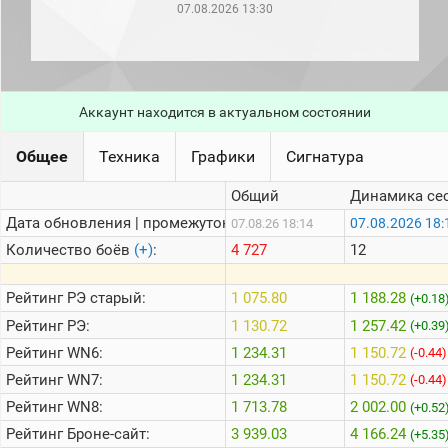
рейтинг
07.08.2026 13:30
Топ 1000
игроков
(за
прошлый
месяц)
Аккаунт находится в актуальном состоянии
Топ
игроков
Общее
Техника
Графики
Сигнатура
(за
последние
сессии)
Общий
Динамика се
Топ
Дата обновления | промежуток:
07.08.2026 18:
07.08.26 18:14
1000
Количество боёв
(+)
:
4 727
12
Кланы
Статистика
Рейтинг
РЭ старый:
1 075.80
1 188.28
(+0.18
стримеров
Рейтинг
РЭ:
1 130.72
1 257.42
(+0.39
Рейтинг
WN6:
1 234.31
1 150.72
(-0.44)
Информация
Рейтинг
WN7:
1 234.31
1 150.72
(-0.44)
Онлайн
Рейтинг
WN8:
1 713.78
2 002.00
(+0.52
Цветовая
Рейтинг
Броне-сайт:
3 939.03
4 166.24
(+5.35
шкала