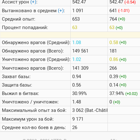
Ассист урон
(+)
:
542.47
542.47
(-0.54)
Вытанковано в среднем
(+)
:
1 091
641
(-1.01)
Средний опыт:
653
764
(+0)
Процент попаданий:
63
63
(+0)
Обнаружено врагов (Средний):
1.08
0.58
(+0)
Обнаружено врагов (Всего):
149 561
181
Уничтожено врагов (Средний):
1.02
0.86
(+0)
Уничтожено врагов (Всего):
141 309
266
Захват базы:
0.94
0.39
(+0)
Защита базы:
0.56
0.14
(+0)
Выжил в битвах:
30.99%
37.94%
(+0.02)
Уничтожено / уничтожен:
1.48
0
(+0)
Максимальный опыт за бой:
3 062 (Bat.-Châtillon Bourrasque
Максимум урон за бой:
9 171
Среднее кол-во боев в день:
26