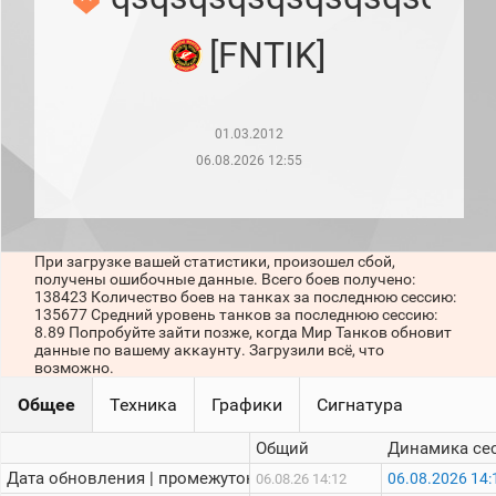
рейтинг
Топ 1000
[FNTIK]
игроков
(за
прошлый
месяц)
01.03.2012
Топ
игроков
06.08.2026 12:55
(за
последние
сессии)
Топ
При загрузке вашей статистики, произошел сбой,
1000
получены ошибочные данные. Всего боев получено:
Кланы
138423 Количество боев на танках за последнюю сессию:
Статистика
135677 Средний уровень танков за последнюю сессию:
стримеров
8.89 Попробуйте зайти позже, когда Мир Танков обновит
данные по вашему аккаунту. Загрузили всё, что
возможно.
Информация
Общее
Техника
Графики
Сигнатура
Онлайн
Общий
Динамика се
Цветовая
Дата обновления | промежуток:
06.08.2026 14:
06.08.26 14:12
шкала