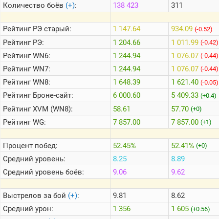
Количество боёв
(+)
:
138 423
311
Теlegram
Рейтинг
РЭ старый:
1 147.64
934.09
(-0.52)
ВК
Рейтинг
РЭ:
1 204.66
1 011.99
(-0.42)
Рейтинг
WN6:
1 244.94
1 076.07
Портал
(-0.44)
Мира
Рейтинг
WN7:
1 244.94
1 076.07
(-0.44)
Танков
Рейтинг
WN8:
1 648.39
1 621.40
(-0.05)
Рейтинг
Броне-сайт:
6 000.60
5 409.33
(+0.4)
Рейтинг
XVM (WN8):
58.61
57.70
(+0)
Рейтинг
WG:
7 857.00
7 857.00
(+1)
Процент побед:
52.45%
52.41%
(+0)
Средний уровень:
8.25
8.89
Средний уровень боёв:
9.06
9.62
Выстрелов за бой
(+)
:
9.81
8.62
Средний урон:
1 356
1 605
(+0.56)