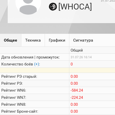
31.07.20
игроков
[WHOCA]
(за
прошлый
месяц)
Топ
игроков
(за
последние
сессии)
Общее
Техника
Графики
Сигнатура
Топ
Общий
1000
Кланы
Дата обновления | промежуток:
31.07.26 16:14
Статистика
Количество боёв
(+)
:
0
стримеров
Рейтинг
РЭ старый:
0.00
Информация
Рейтинг
РЭ:
0.00
Рейтинг
WN6:
-584.24
Онлайн
Рейтинг
WN7:
-224.24
Цветовая
шкала
Рейтинг
WN8:
0.00
Рейтинг
Броне-сайт:
0.00