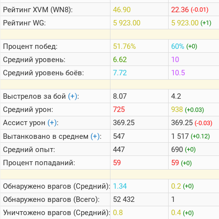
Рейтинг
XVM (WN8):
46.90
22.36
(-0.01)
Рейтинг
WG:
5 923.00
5 923.00
(+1)
Теlegram
ВК
Процент побед:
51.76%
60%
(+0)
Портал
Средний уровень:
6.62
10
Мира
Танков
Средний уровень боёв:
7.72
10.5
Выстрелов за бой
(+)
:
8.07
4.2
Средний урон:
725
938
(+0.03)
Ассист урон
(+)
:
369.25
369.25
(-0.03)
Вытанковано в среднем
(+)
:
547
1 517
(+0.12)
Средний опыт:
447
690
(+0)
Процент попаданий:
59
59
(+0)
Обнаружено врагов (Средний):
1.34
0.2
(+0)
Обнаружено врагов (Всего):
52 432
1
Уничтожено врагов (Средний):
0.8
0.4
(+0)