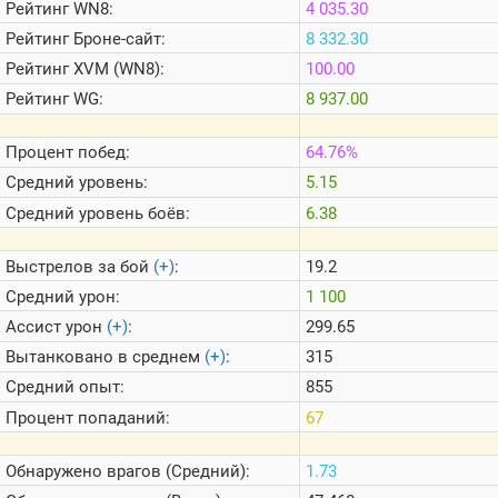
Рейтинг
WN8:
4 035.30
Теlegram
Рейтинг
Броне-сайт:
8 332.30
ВК
Рейтинг
XVM (WN8):
100.00
Портал
Мира
Рейтинг
WG:
8 937.00
Танков
Процент побед:
64.76%
Средний уровень:
5.15
Средний уровень боёв:
6.38
Выстрелов за бой
(+)
:
19.2
Средний урон:
1 100
Ассист урон
(+)
:
299.65
Вытанковано в среднем
(+)
:
315
Средний опыт:
855
Процент попаданий:
67
Обнаружено врагов (Средний):
1.73