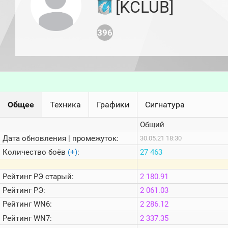
[KCLUB]
игроков
(за
прошлый
месяц)
396
Топ
игроков
(за
последние
сессии)
Топ
1000
Общее
Техника
Графики
Сигнатура
Кланы
Статистика
Общий
стримеров
Дата обновления | промежуток:
30.05.21 18:30
Количество боёв
(+)
:
27 463
Информация
Рейтинг
РЭ старый:
2 180.91
Онлайн
Рейтинг
РЭ:
2 061.03
Цветовая
шкала
Рейтинг
WN6:
2 286.12
Рейтинг
WN7:
2 337.35