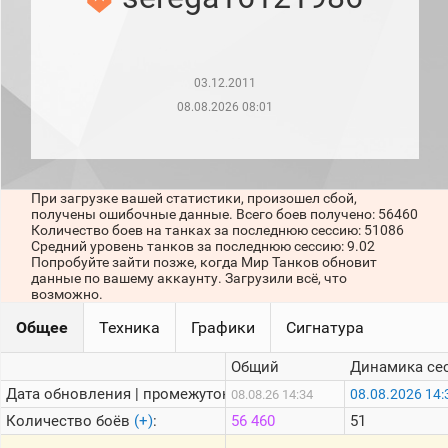
рейтинг
Топ 1000
игроков
(за
прошлый
03.12.2011
месяц)
08.08.2026 08:01
Топ
игроков
(за
последние
сессии)
При загрузке вашей статистики, произошел сбой,
получены ошибочные данные. Всего боев получено: 56460
Топ
Количество боев на танках за последнюю сессию: 51086
1000
Средний уровень танков за последнюю сессию: 9.02
Кланы
Попробуйте зайти позже, когда Мир Танков обновит
данные по вашему аккаунту. Загрузили всё, что
Статистика
возможно.
стримеров
Общее
Техника
Графики
Сигнатура
Информация
Общий
Динамика се
Онлайн
Дата обновления | промежуток:
08.08.2026 14:
08.08.26 14:34
Количество боёв
(+)
:
56 460
51
Цветовая
шкала