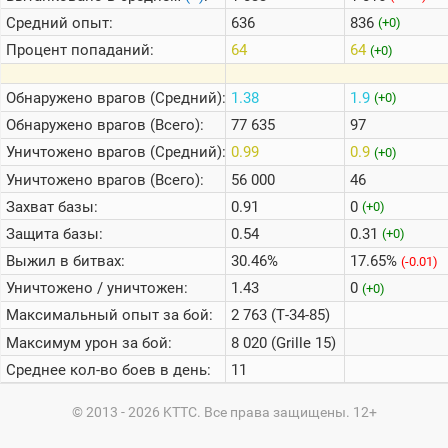
Средний опыт:
636
836
(+0)
Процент попаданий:
64
64
(+0)
Обнаружено врагов (Средний):
1.38
1.9
(+0)
Обнаружено врагов (Всего):
77 635
97
Уничтожено врагов (Средний):
0.99
0.9
(+0)
Уничтожено врагов (Всего):
56 000
46
Захват базы:
0.91
0
(+0)
Защита базы:
0.54
0.31
(+0)
Выжил в битвах:
30.46%
17.65%
(-0.01)
Уничтожено / уничтожен:
1.43
0
(+0)
Максимальный опыт за бой:
2 763 (Т-34-85)
Максимум урон за бой:
8 020 (Grille 15)
Среднее кол-во боев в день:
11
© 2013 - 2026 KTTC. Все права защищены. 12+