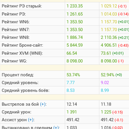
Рейтинг
РЭ старый:
1 233.35
1 029.12
(-0.1)
Рейтинг
РЭ:
1 261.65
1 014.03
(-0.14)
Теlegram
Рейтинг
WN6:
1 353.50
1 157.70
(+0.01
ВК
Рейтинг
WN7:
1 353.50
1 157.70
(+0.01
Портал
Мира
Рейтинг
WN8:
1 886.74
2 110.36
(+0.21
Танков
Рейтинг
Броне-сайт:
5 844.59
4 906.51
(-0.43)
Рейтинг
XVM (WN8):
66.54
73.61
(+0.01)
Рейтинг
WG:
8 098.00
8 098.00
(-1)
Процент побед:
53.74%
52.94%
(+0)
Средний уровень:
7.77
9.02
Средний уровень боёв:
8.53
8.99
Выстрелов за бой
(+)
:
12.14
11.18
Средний урон:
1 391
1 225
(-0.15)
Ассист урон
(+)
:
491.42
491.42
(-0.1)
Вытанковано в среднем
(+)
:
1 033
1 016
(-0.02)