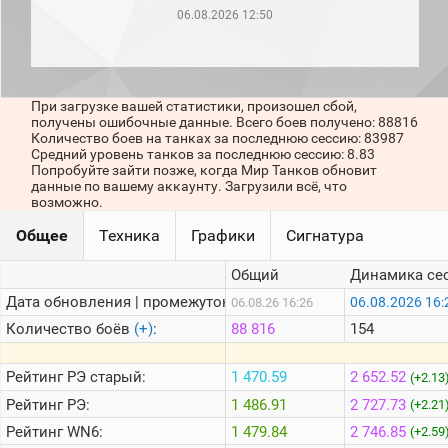
рейтинг
06.08.2026 12:50
Топ 1000
игроков
(за
прошлый
месяц)
При загрузке вашей статистики, произошел сбой,
получены ошибочные данные. Всего боев получено: 88816
Топ
Количество боев на танках за последнюю сессию: 83987
игроков
Средний уровень танков за последнюю сессию: 8.83
(за
Попробуйте зайти позже, когда Мир Танков обновит
последние
данные по вашему аккаунту. Загрузили всё, что
сессии)
возможно.
Топ
Общее
Техника
Графики
Сигнатура
1000
Кланы
Общий
Динамика се
Статистика
стримеров
Дата обновления | промежуток:
06.08.2026 16:
06.08.26 16:26
Количество боёв
(+)
:
88 816
154
Информация
Рейтинг
РЭ старый:
1 470.59
2 652.52
(+2.13
Онлайн
Рейтинг
РЭ:
1 486.91
2 727.73
(+2.21
Цветовая
Рейтинг
WN6:
1 479.84
2 746.85
(+2.59
шкала