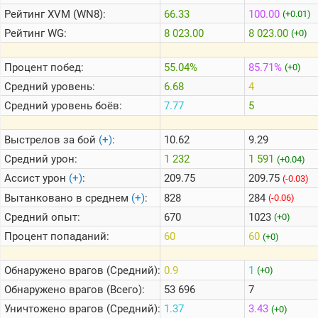
Рейтинг
XVM (WN8):
66.33
100.00
(+0.01)
Рейтинг
WG:
8 023.00
8 023.00
(+0)
Теlegram
ВК
Процент побед:
55.04%
85.71%
(+0)
Портал
Средний уровень:
6.68
4
Мира
Танков
Средний уровень боёв:
7.77
5
Выстрелов за бой
(+)
:
10.62
9.29
Средний урон:
1 232
1 591
(+0.04)
Ассист урон
(+)
:
209.75
209.75
(-0.03)
Вытанковано в среднем
(+)
:
828
284
(-0.06)
Средний опыт:
670
1023
(+0)
Процент попаданий:
60
60
(+0)
Обнаружено врагов (Средний):
0.9
1
(+0)
Обнаружено врагов (Всего):
53 696
7
Уничтожено врагов (Средний):
1.37
3.43
(+0)