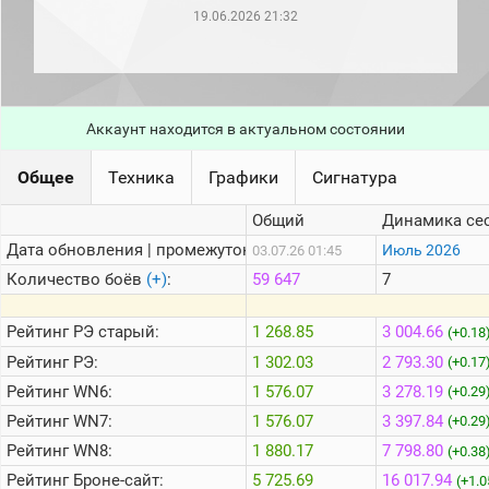
рейтинг
19.06.2026 21:32
Топ 1000
игроков
(за
прошлый
месяц)
Аккаунт находится в актуальном состоянии
Топ
игроков
(за
Общее
Техника
Графики
Сигнатура
последние
сессии)
Общий
Динамика се
Топ
Дата обновления | промежуток:
Июль 2026
03.07.26 01:45
1000
Кланы
Количество боёв
(+)
:
59 647
7
Статистика
стримеров
Рейтинг
РЭ старый:
1 268.85
3 004.66
(+0.18
Рейтинг
РЭ:
1 302.03
2 793.30
(+0.17
Рейтинг
WN6:
1 576.07
3 278.19
Информация
(+0.29
Рейтинг
WN7:
1 576.07
3 397.84
(+0.29
Онлайн
Рейтинг
WN8:
1 880.17
7 798.80
(+0.38
Цветовая
Рейтинг
Броне-сайт:
5 725.69
16 017.94
шкала
(+1.0