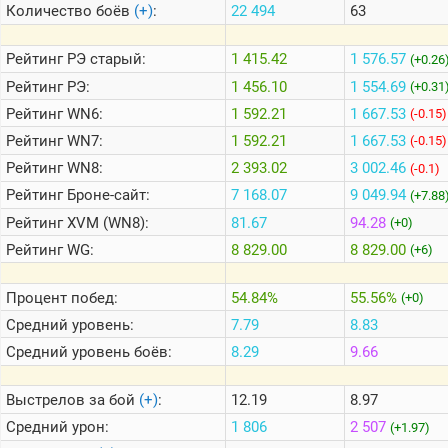
Количество боёв
(+)
:
22 494
63
Теlegram
Рейтинг
РЭ старый:
1 415.42
1 576.57
(+0.26
ВК
Рейтинг
РЭ:
1 456.10
1 554.69
(+0.31
Рейтинг
WN6:
1 592.21
1 667.53
Портал
(-0.15)
Мира
Рейтинг
WN7:
1 592.21
1 667.53
(-0.15)
Танков
Рейтинг
WN8:
2 393.02
3 002.46
(-0.1)
Рейтинг
Броне-сайт:
7 168.07
9 049.94
(+7.88
Рейтинг
XVM (WN8):
81.67
94.28
(+0)
Рейтинг
WG:
8 829.00
8 829.00
(+6)
Процент побед:
54.84%
55.56%
(+0)
Средний уровень:
7.79
8.83
Средний уровень боёв:
8.29
9.66
Выстрелов за бой
(+)
:
12.19
8.97
Средний урон:
1 806
2 507
(+1.97)