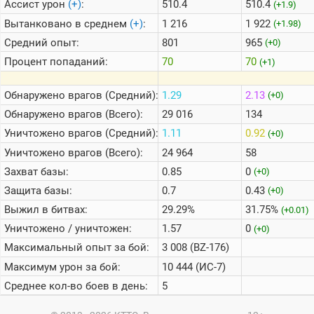
Ассист урон
(+)
:
510.4
510.4
(+1.9)
Вытанковано в среднем
(+)
:
1 216
1 922
(+1.98)
Средний опыт:
801
965
(+0)
Процент попаданий:
70
70
(+1)
Обнаружено врагов (Средний):
1.29
2.13
(+0)
Обнаружено врагов (Всего):
29 016
134
Уничтожено врагов (Средний):
1.11
0.92
(+0)
Уничтожено врагов (Всего):
24 964
58
Захват базы:
0.85
0
(+0)
Защита базы:
0.7
0.43
(+0)
Выжил в битвах:
29.29%
31.75%
(+0.01)
Уничтожено / уничтожен:
1.57
0
(+0)
Максимальный опыт за бой:
3 008 (BZ-176)
Максимум урон за бой:
10 444 (ИС-7)
Среднее кол-во боев в день:
5