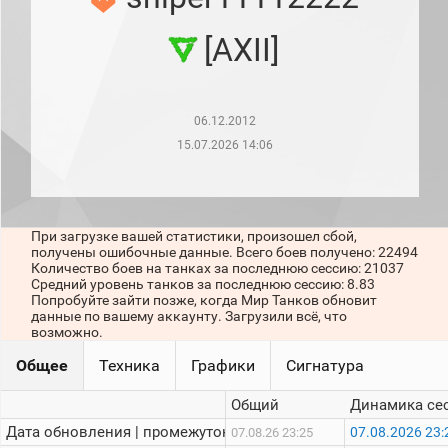
рейтинг
Топ 1000
[AXII]
игроков
(за
прошлый
месяц)
06.12.2012
Топ
игроков
15.07.2026 14:06
(за
последние
сессии)
Топ
При загрузке вашей статистики, произошел сбой,
1000
получены ошибочные данные. Всего боев получено: 22494
Кланы
Количество боев на танках за последнюю сессию: 21037
Статистика
Средний уровень танков за последнюю сессию: 8.83
стримеров
Попробуйте зайти позже, когда Мир Танков обновит
данные по вашему аккаунту. Загрузили всё, что
возможно.
Информация
Общее
Техника
Графики
Сигнатура
Онлайн
Общий
Динамика се
Цветовая
Дата обновления | промежуток:
07.08.2026 23:
07.08.26 23:25
шкала