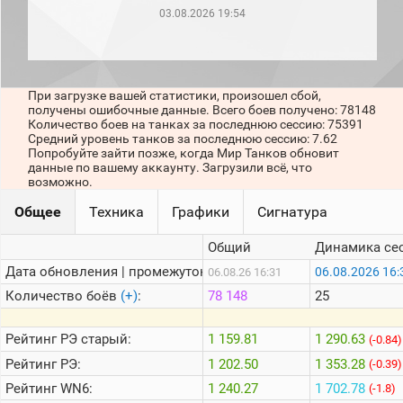
рейтинг
03.08.2026 19:54
Топ 1000
игроков
(за
прошлый
месяц)
При загрузке вашей статистики, произошел сбой,
получены ошибочные данные. Всего боев получено: 78148
Топ
Количество боев на танках за последнюю сессию: 75391
игроков
Средний уровень танков за последнюю сессию: 7.62
(за
Попробуйте зайти позже, когда Мир Танков обновит
последние
данные по вашему аккаунту. Загрузили всё, что
сессии)
возможно.
Топ
Общее
Техника
Графики
Сигнатура
1000
Кланы
Общий
Динамика се
Статистика
стримеров
Дата обновления | промежуток:
06.08.2026 16:
06.08.26 16:31
Количество боёв
(+)
:
78 148
25
Информация
Рейтинг
РЭ старый:
1 159.81
1 290.63
(-0.84)
Онлайн
Рейтинг
РЭ:
1 202.50
1 353.28
(-0.39)
Цветовая
Рейтинг
WN6:
1 240.27
1 702.78
(-1.8)
шкала