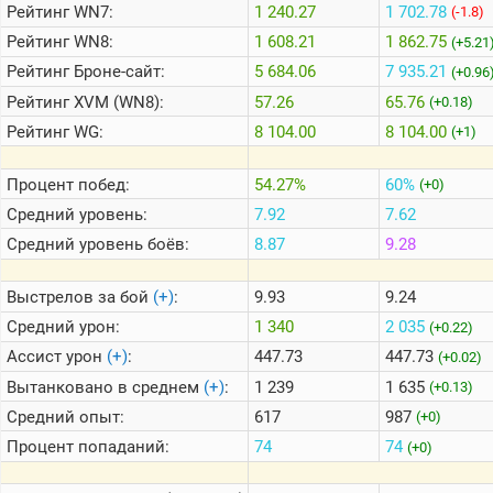
Рейтинг
WN7:
1 240.27
1 702.78
(-1.8)
Рейтинг
WN8:
1 608.21
1 862.75
(+5.21
Теlegram
Рейтинг
Броне-сайт:
5 684.06
7 935.21
(+0.96
ВК
Рейтинг
XVM (WN8):
57.26
65.76
(+0.18)
Портал
Рейтинг
WG:
8 104.00
8 104.00
(+1)
Мира
Танков
Процент побед:
54.27%
60%
(+0)
Средний уровень:
7.92
7.62
Средний уровень боёв:
8.87
9.28
Выстрелов за бой
(+)
:
9.93
9.24
Средний урон:
1 340
2 035
(+0.22)
Ассист урон
(+)
:
447.73
447.73
(+0.02)
Вытанковано в среднем
(+)
:
1 239
1 635
(+0.13)
Средний опыт:
617
987
(+0)
Процент попаданий:
74
74
(+0)