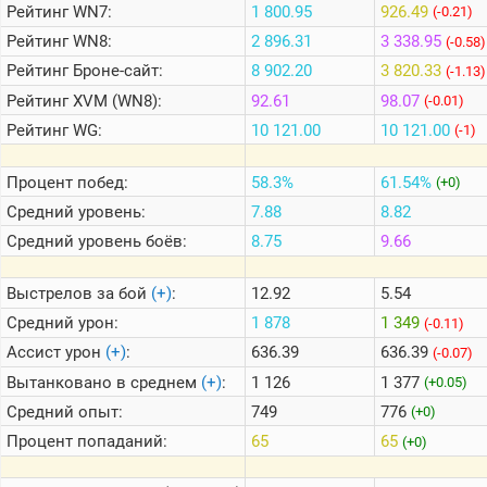
Рейтинг
WN7:
1 800.95
926.49
(-0.21)
Рейтинг
WN8:
2 896.31
3 338.95
(-0.58)
Теlegram
Рейтинг
Броне-сайт:
8 902.20
3 820.33
(-1.13)
ВК
Рейтинг
XVM (WN8):
92.61
98.07
(-0.01)
Портал
Рейтинг
WG:
10 121.00
10 121.00
(-1)
Мира
Танков
Процент побед:
58.3%
61.54%
(+0)
Средний уровень:
7.88
8.82
Средний уровень боёв:
8.75
9.66
Выстрелов за бой
(+)
:
12.92
5.54
Средний урон:
1 878
1 349
(-0.11)
Ассист урон
(+)
:
636.39
636.39
(-0.07)
Вытанковано в среднем
(+)
:
1 126
1 377
(+0.05)
Средний опыт:
749
776
(+0)
Процент попаданий:
65
65
(+0)