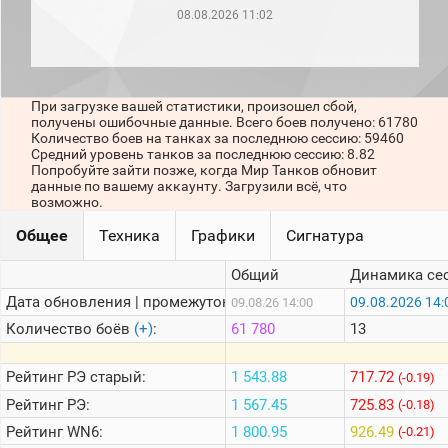
рейтинг
08.08.2026 11:02
Топ 1000
игроков
(за
прошлый
месяц)
При загрузке вашей статистики, произошел сбой,
получены ошибочные данные. Всего боев получено: 61780
Топ
Количество боев на танках за последнюю сессию: 59460
игроков
Средний уровень танков за последнюю сессию: 8.82
(за
Попробуйте зайти позже, когда Мир Танков обновит
последние
данные по вашему аккаунту. Загрузили всё, что
сессии)
возможно.
Топ
Общее
Техника
Графики
Сигнатура
1000
Кланы
Общий
Динамика се
Статистика
стримеров
Дата обновления | промежуток:
09.08.2026 14:
09.08.26 14:00
Количество боёв
(+)
:
61 780
13
Информация
Рейтинг
РЭ старый:
1 543.88
717.72
(-0.19)
Онлайн
Рейтинг
РЭ:
1 567.45
725.83
(-0.18)
Цветовая
Рейтинг
WN6:
1 800.95
926.49
(-0.21)
шкала