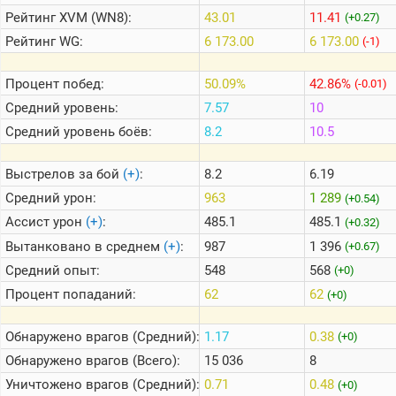
Рейтинг
XVM (WN8):
43.01
11.41
(+0.27)
Рейтинг
WG:
6 173.00
6 173.00
(-1)
Теlegram
ВК
Процент побед:
50.09%
42.86%
(-0.01)
Портал
Средний уровень:
7.57
10
Мира
Танков
Средний уровень боёв:
8.2
10.5
Выстрелов за бой
(+)
:
8.2
6.19
Средний урон:
963
1 289
(+0.54)
Ассист урон
(+)
:
485.1
485.1
(+0.32)
Вытанковано в среднем
(+)
:
987
1 396
(+0.67)
Средний опыт:
548
568
(+0)
Процент попаданий:
62
62
(+0)
Обнаружено врагов (Средний):
1.17
0.38
(+0)
Обнаружено врагов (Всего):
15 036
8
Уничтожено врагов (Средний):
0.71
0.48
(+0)