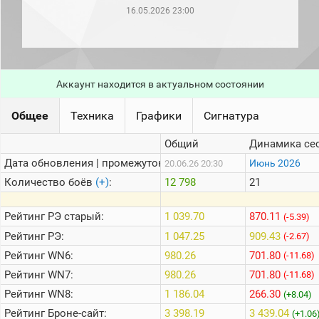
рейтинг
16.05.2026 23:00
Топ 1000
игроков
(за
прошлый
месяц)
Аккаунт находится в актуальном состоянии
Топ
игроков
(за
Общее
Техника
Графики
Сигнатура
последние
сессии)
Общий
Динамика се
Топ
Дата обновления | промежуток:
Июнь 2026
20.06.26 20:30
1000
Кланы
Количество боёв
(+)
:
12 798
21
Статистика
стримеров
Рейтинг
РЭ старый:
1 039.70
870.11
(-5.39)
Рейтинг
РЭ:
1 047.25
909.43
(-2.67)
Рейтинг
WN6:
980.26
701.80
Информация
(-11.68)
Рейтинг
WN7:
980.26
701.80
(-11.68)
Онлайн
Рейтинг
WN8:
1 186.04
266.30
(+8.04)
Цветовая
Рейтинг
Броне-сайт:
3 398.19
3 439.04
шкала
(+1.06